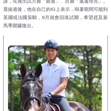
課，先後出試方廄「銀進」、呂廄「遙遙領先」。
晨操過後，他在自己的IG上表示，唞暑期間可能到
英國或法國策騎，8月就會回港試閘，希望趕及新
馬季開鑼復出。