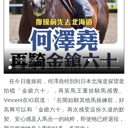
在今日復操前，何澤堯特別到日本北海道探望老
拍檔「金鎗六十」，再策馬王重拾騎馬感覺。
Vincent在IG寫道：「在開始騎其他馬操練前，好
高興可以和「金鎗六十」再次感受這份久違的默
契、安心感及人馬合一的純粹，即使牠已經退役，