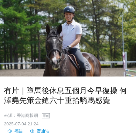
有片｜墮馬後休息五個月今早復操 何
澤堯先策金鎗六十重拾騎馬感覺
來源：香港商報網
原創
2025-07-04 21:24