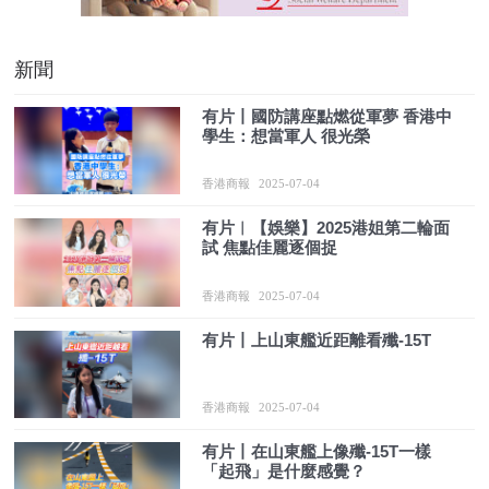
新聞
有片丨國防講座點燃從軍夢 香港中
學生：想當軍人 很光榮
香港商報
2025-07-04
有片︳【娛樂】2025港姐第二輪面
試 焦點佳麗逐個捉
香港商報
2025-07-04
有片丨上山東艦近距離看殲-15T
香港商報
2025-07-04
有片丨在山東艦上像殲-15T一樣
「起飛」是什麼感覺？