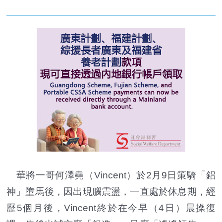
華將一哥何澤堯（Vincent）於2月9日策騎「鋁
神」墮馬後，因出現腦震盪，一直處於休息期，經
歷5個月後，Vincent終於在今早（4日）晨操復