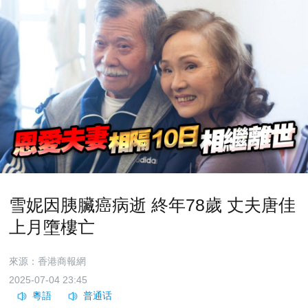
雪妮因胰臟癌病逝 終年78歲 丈夫唐佳
上月墮樓亡
來源：香港商報網
2025-07-04 23:45