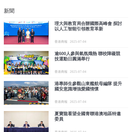
新聞
理大與教育局合辦國際高峰會 探討
以人工智能引領教育革新
香港商報
2025-07-04
逾600人參與氣氛熾熱 聯校障礙競
技運動日圓滿舉行
香港商報
2025-07-04
港專師生參觀山東艦航母編隊 提升
國安意識增強愛國情懷
香港商報
2025-07-04
夏寶龍看望全國青聯港澳地區特邀
委員
香港商報
2025-07-04