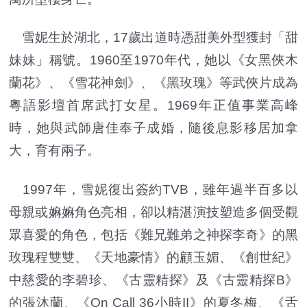
雪妮生於湖北，17歲出道時憑甜美外型獲封「甜
妹妹」稱號。1960至1970年代，她以《女黑俠木
蘭花》、《雪花神劍》、《黑玫瑰》等武俠片成為
粵語影壇首席武打女星。1969年正值事業高峰
時，她與武師唐佳奉子成婚，隨後息影移居加拿
大，育有兩子。
1997年，雪妮復出簽約TVB，雖年過半百多以
母親或嫲嫲角色亮相，卻以精湛演技塑造多個受觀
眾喜愛的角色，包括《難兄難弟之神探李奇》的黑
玫瑰程雙雙、《天地豪情》的顧玉媚、《創世紀》
中慈愛的李碧珍、《古靈精探》及《古靈精探B》
的張沐蘭、《On Call 36小時II》的夏冬梅、《舌