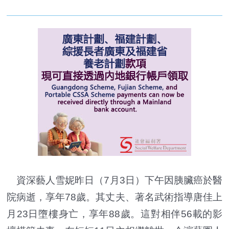
資深藝人雪妮昨日（7月3日）下午因胰臟癌於醫
院病逝，享年78歲。其丈夫、著名武術指導唐佳上
月23日墮樓身亡，享年88歲。這對相伴56載的影