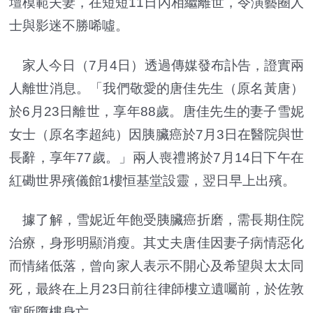
壇模範夫妻，在短短11日內相繼離世，令演藝圈人
士與影迷不勝唏噓。
家人今日（7月4日）透過傳媒發布訃告，證實兩
人離世消息。「我們敬愛的唐佳先生（原名黃唐）
於6月23日離世，享年88歲。唐佳先生的妻子雪妮
女士（原名李超純）因胰臟癌於7月3日在醫院與世
長辭，享年77歲。」兩人喪禮將於7月14日下午在
紅磡世界殯儀館1樓恒基堂設靈，翌日早上出殯。
據了解，雪妮近年飽受胰臟癌折磨，需長期住院
治療，身形明顯消瘦。其丈夫唐佳因妻子病情惡化
而情緒低落，曾向家人表示不開心及希望與太太同
死，最終在上月23日前往律師樓立遺囑前，於佐敦
寓所墮樓身亡。