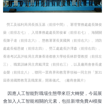
勞工及福利局局長孫玉菡（前排中間）、署理警務處處長陳俊
燊（前排左七）、入境事務處處長郭俊峯（前排右七）、海關關
長陳子達（前排左六）、懲教署署長黃國興（前排右六）、消防
處處長楊恩健（前排左四）、勞工處處長許澤森（前排右四）、
香港考試及評核局主席兼香港都會大學校長林群聲教授（前排左
三）、職業訓練局主席戴澤棠（前排右三），以及廠商會會長盧
金榮（前排左八），聯同一眾商界和教育界領袖一同主持「第31
屆香港國際教育及職業展」開幕儀式。（廠商會圖片）
因應人工智能對職場生態帶來巨大轉變，今屆展
會加入人工智能相關的元素，包括新增免費AI模擬