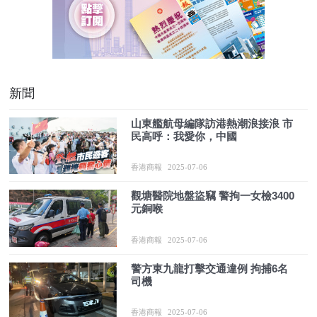
新聞
山東艦航母編隊訪港熱潮浪接浪 市
民高呼：我愛你，中國
香港商報
2025-07-06
觀塘醫院地盤盜竊 警拘一女檢3400
元銅喉
香港商報
2025-07-06
警方東九龍打擊交通違例 拘捕6名
司機
香港商報
2025-07-06