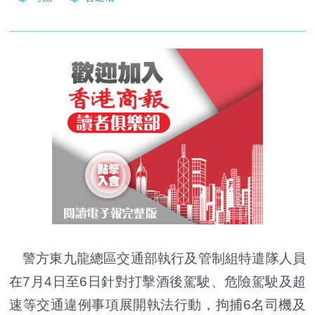
警方東九龍總區交通部執行及管制組特遣隊人員
在7月4日至6日針對打擊酒後駕駛、危險駕駛及超
速等交通違例事項展開執法行動，拘捕6名司機及