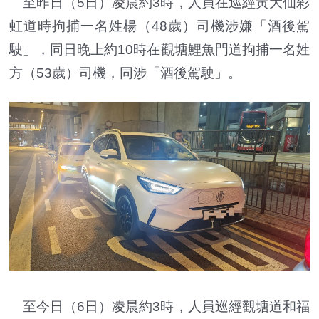
至昨日（5日）凌晨約3時，人員在巡經黃大仙彩
虹道時拘捕一名姓楊（48歲）司機涉嫌「酒後駕
駛」，同日晚上約10時在觀塘鯉魚門道拘捕一名姓
方（53歲）司機，同涉「酒後駕駛」。
至今日（6日）凌晨約3時，人員巡經觀塘道和福