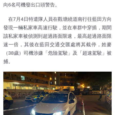
向6名司機發出口頭警告。
在7月4日特遣隊人員在觀塘繞道南行往藍田方向
發現一輛私家車高速行駛，並在車群中穿插，期間
該私家車被偵測到超過路面限速，最高超過路面限
速一倍，其後在藍田交通交匯處將其截停，姓麥
（38歲）司機涉嫌「危險駕駛」及「超速駕駛」被
捕。