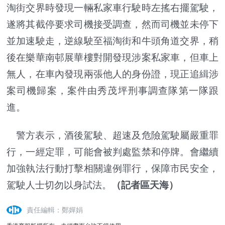
淘街交界時發現一輛私家車行駛時左搖右擺駕駛，
遂將其截停要求司機接受調查，然而司機並未停下
並加速駛走，逆線駛至福淘街和牛頭角道交界，稍
後在樂華南邨展華樓對開發現涉案私家車，但車上
無人，在車內發現兩張他人的身份證，現正追緝涉
案司機歸案，案件由秀茂坪刑事調查隊第一隊跟
進。
警方表示，酒後駕駛、超速及危險駕駛屬嚴重罪
行，一經定罪，可能會被判處監禁和停牌。會繼續
加強執法行動打擊相關違例罪行，保障市民安全，
駕駛人士切勿以身試法。
（記者區天海）
責任編輯：鄭嬋娟