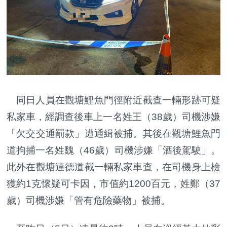
同日人員在觀塘鯉魚門徑附近截查一輛形跡可疑
私家車，經調查後車上一名姓王（38歲）司機涉嫌
「欠交交通罰款」遭通緝被捕。其後在觀塘鯉魚門
道拘捕一名姓魏（46歲）司機涉嫌「酒後駕駛」。
此外在觀塘連德道截一輛私家車查，在司機身上檢
獲約1克懷疑可卡因，市值約1200百元，姓鄭（37
歲）司機涉嫌「管有危險藥物」被捕。