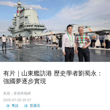
有片｜山東艦訪港 歷史學者劉蜀永：
強國夢逐步實現
來源：香港商報網
2025-07-05 20:37