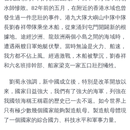
水師慘敗。82年前的五月，在附近的香港水域也曾
發生過一件悲壯的事件。港九大隊大嶼山中隊中隊
長劉春祥帶隊乘坐木船，從東涌到屯門開闢新的根
據地。途經沙洲、龍鼓洲兩個小島之間的海域時，
遭遇兩艘日軍炮艇伏擊。當時無論是火力、船速，
我方都不佔上風。經過激戰，木船被擊沉，劉春祥
和六名班排幹部、船家梁克一家五口壯烈犧牲。
劉蜀永強調，新中國成立後，特別是改革開放以
來，國家日益強大，我們有了強大的海軍，列強在
我國領海稱王稱霸的歷史已一去不返。如今世界上
只有極少數幾個國家能夠製造航母。製造航母體現
了一個國家的綜合國力、科技水平和軍事力量。