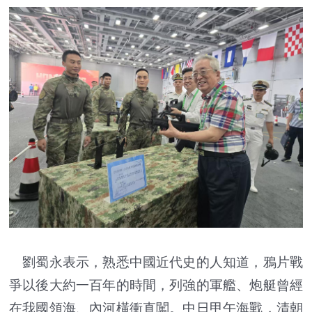
劉蜀永表示，熟悉中國近代史的人知道，鴉片戰
爭以後大約一百年的時間，列強的軍艦、炮艇曾經
在我國領海、內河橫衝直闖。中日甲午海戰，清朝