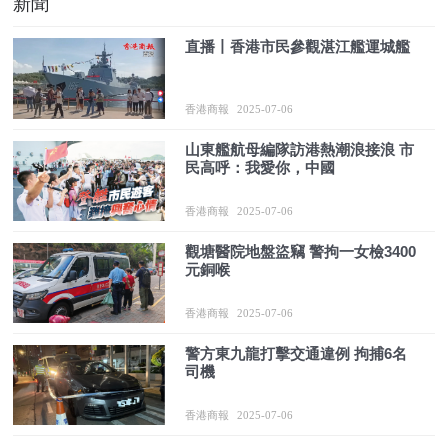
新聞
直播丨香港市民參觀湛江艦運城艦
香港商報
2025-07-06
山東艦航母編隊訪港熱潮浪接浪 市
民高呼：我愛你，中國
香港商報
2025-07-06
觀塘醫院地盤盜竊 警拘一女檢3400
元銅喉
香港商報
2025-07-06
警方東九龍打擊交通違例 拘捕6名
司機
香港商報
2025-07-06