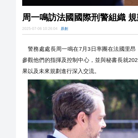
周一鳴訪法國國際刑警組織 
2025-07-06 10:26:04
原創
警務處處長周一鳴在7月3日率團在法國里昂「國際刑
參觀他們的指揮及控制中心，並與秘書長就20
果以及未來規劃進行深入交流。