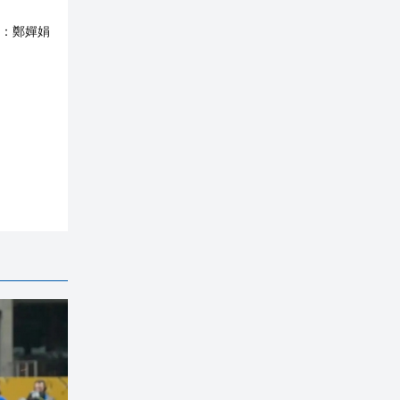
：
鄭嬋娟