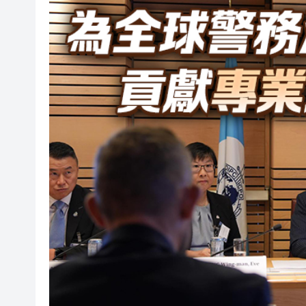
閩粵贛三地漢樂藝術家齊聚深
有片丨外交部回應特朗普委內瑞
50餘位頂尖專家共話時代命題
海南澄邁文儒煥新升級 五組數
梁振英率港區全國政協委員考
2025年海南儋州以舊換新帶動消
山東26戶省屬國企去年合計營收2
瀋陽鐵西校園閱讀活動解鎖閱
閩粵贛三地漢樂藝術家齊聚深
有片丨外交部回應特朗普委內瑞