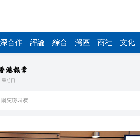
費約18億元
.58萬億 利潤總額近936億
讀新玩法
深合作
評論
綜合
灣區
商社
文化
圳，共奏客家文化傳承新篇章
拉石油言論 拉美國家有權自主選擇合作夥伴
日
星期四
據見證文儒沉香從傳統邁向現代
察團來瓊考察
費約18億元
.58萬億 利潤總額近936億
讀新玩法