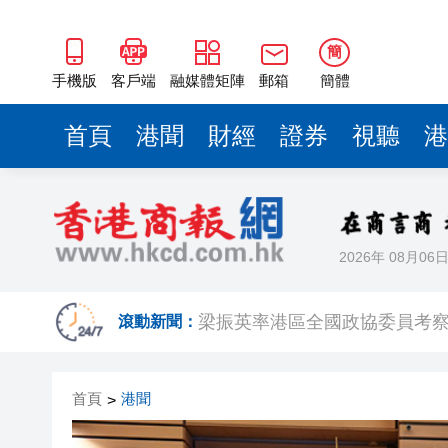
2025年海南儋州以舊換新帶動消
簡
山東26戶省屬國企去年合計營收2
手機版
客戶端
融媒體矩陣
郵箱
簡體
瀋陽鐵西校園閱讀活動解鎖閱
首頁
港聞
財經
證券
視聽
港
閩粵贛三地漢樂藝術家齊聚深
有片丨外交部回應特朗普委內瑞
50餘位頂尖專家共話時代命題
2026年 08月06
海南澄邁文儒煥新升級 五組數
梁振英率港區全國政協委員考
滾動新聞：
2025年海南儋州以舊換新帶動消
山東26戶省屬國企去年合計營收2
首頁
港聞
>
瀋陽鐵西校園閱讀活動解鎖閱