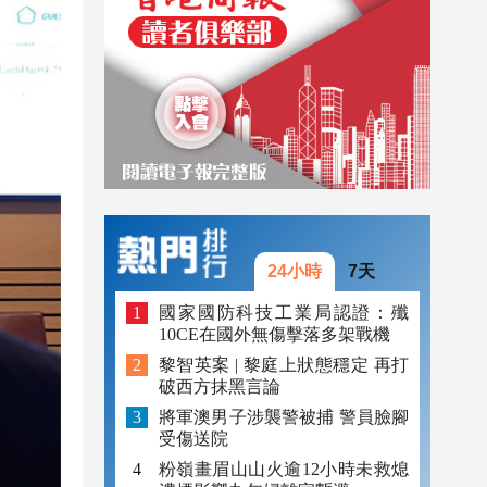
20:34
20:31
20:55
20:42
20:42
20:41
24小時
7天
20:40
國家國防科技工業局認證：殲
20:39
10CE在國外無傷擊落多架戰機
黎智英案 | 黎庭上狀態穩定 再打
20:34
破西方抹黑言論
將軍澳男子涉襲警被捕 警員臉腳
20:31
受傷送院
粉嶺畫眉山山火逾12小時未救熄