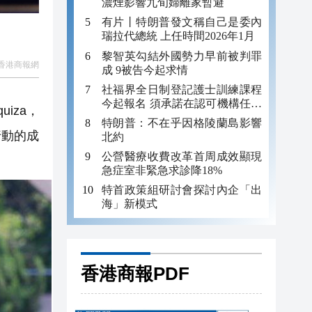
濃煙影響九旬婦離家暫避
有片丨特朗普發文稱自己是委內
瑞拉代總統 上任時間2026年1月
黎智英勾結外國勢力早前被判罪
香港商報網
成 9被告今起求情
社福界全日制登記護士訓練課程
今起報名 須承諾在認可機構任職
iza，
至少三年
特朗普：不在乎因格陵蘭島影響
行動的成
北約
公營醫療收費改革首周成效顯現
急症室非緊急求診降18%
特首政策組研討會探討內企「出
海」新模式
香港商報PDF