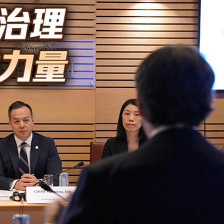
圳，共奏客家文化傳承新篇章
拉石油言論 拉美國家有權自主選擇合作夥伴
據見證文儒沉香從傳統邁向現代
察團來瓊考察
費約18億元
.58萬億 利潤總額近936億
讀新玩法
圳，共奏客家文化傳承新篇章
拉石油言論 拉美國家有權自主選擇合作夥伴