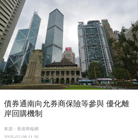
債券通南向允券商保險等參與 優化離
岸回購機制
來源：香港商報網
2025-07-08 11:35