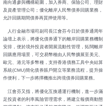
南向通參與機構範圍，加入券商、保險公司、理財
及資產管理公司；優化離岸人民幣債券回購業務，
允許回購期間債券再質押使用等。
人行金融市場司副司長江會芬今日於債券通周年
論壇上表示，將優化債券通下的離岸回購業務機制
安排，便於境外投資者開展流動性管理，拓闊離岸
回購應用場景，可交易幣種由人民幣擴展至美元、
歐元、港元等多幣種，支持香港債務工具中央結算
系統(CMU)簡化債券賬戶開立等業務流程，提升操
作便利，下一步將擇機推出跨境債券回購業務。
江會芬又指，將優化互換通運行機制，進一步滿
足投資者的利率風險管理需求，將建立報價商動態