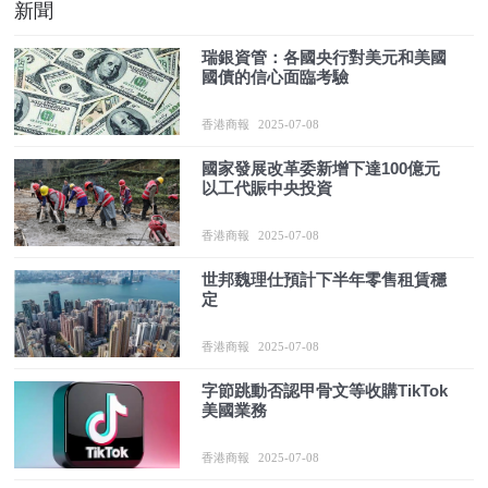
新聞
瑞銀資管：各國央行對美元和美國
國債的信心面臨考驗
香港商報
2025-07-08
國家發展改革委新增下達100億元
以工代賑中央投資
香港商報
2025-07-08
世邦魏理仕預計下半年零售租賃穩
定
香港商報
2025-07-08
字節跳動否認甲骨文等收購TikTok
美國業務
香港商報
2025-07-08