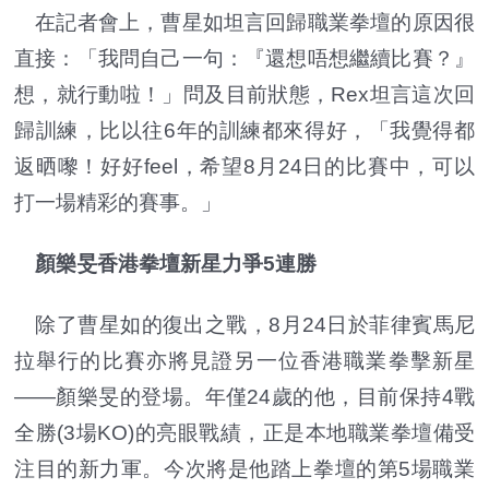
在記者會上，曹星如坦言回歸職業拳壇的原因很
直接：「我問自己一句：『還想唔想繼續比賽？』
想，就行動啦！」問及目前狀態，Rex坦言這次回
歸訓練，比以往6年的訓練都來得好，「我覺得都
返晒嚟！好好feel，希望8月24日的比賽中，可以
打一場精彩的賽事。」
顏樂旻香港拳壇新星力爭5連勝
除了曹星如的復出之戰，8月24日於菲律賓馬尼
拉舉行的比賽亦將見證另一位香港職業拳擊新星
——顏樂旻的登場。年僅24歲的他，目前保持4戰
全勝(3場KO)的亮眼戰績，正是本地職業拳壇備受
注目的新力軍。今次將是他踏上拳壇的第5場職業