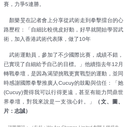
賽，力爭5連勝。
顏樂旻在記者會上分享從武術走到拳擊擂台的心
路歷程：「自細比較佻皮好動，好早就開始學習武
術，加入香港武術代表隊，做了10年
武術運動員，參加了不少國際比賽，成績不錯，
已實現了自細給予自己的目標。」他續指去年12月
轉戰拳壇，是因為渴望挑戰更實戰型的運動，並同
時感謝國際拳擊推廣人Cucuy的鼓勵與信任：「她
(Cucuy)覺得我可以行得更遠，甚至有能力問鼎世
界拳壇，對我來說是一支強心針。」
（文、圖、
片：志誠）