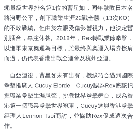
蠅量級世界排名第1位的曹星如，同年擊敗日本名
將河野公平，創下職業生涯22戰全勝（13次KO）
的不敗戰績。但由於左眼受傷影響視力，他決定暫
別擂台，專注休養。2018年，Rex轉戰業餘拳擊，
以進軍東京奧運為目標，雖最終與奧運入場券擦肩
而過，仍代表香港出戰全運會及杭州亞運。
自亞運後，曹星如未有出賽，機緣巧合遇到國際
拳擊推廣人 Cucuy Elorde。Cucuy認為Rex應該把
握職業拳擊生涯尾聲，挑戰世界拳擊舞台，成為香
港第一個職業拳擊世界冠軍，Cucuy逐與香港拳擊
經理人Lennon Tsoi商討，並協助Rex促成這次合
作。