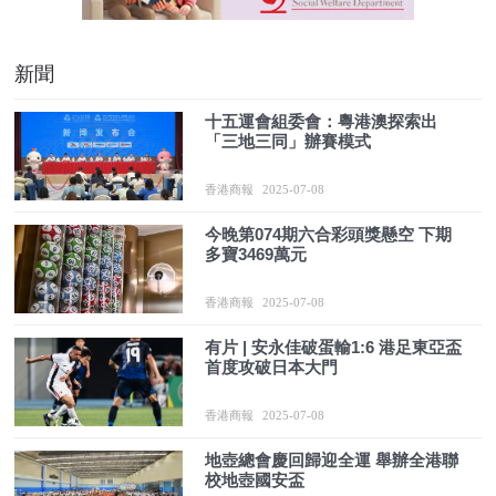
新聞
十五運會組委會：粵港澳探索出
「三地三同」辦賽模式
香港商報
2025-07-08
今晚第074期六合彩頭獎懸空 下期
多寶3469萬元
香港商報
2025-07-08
有片 | 安永佳破蛋輸1:6 港足東亞盃
首度攻破日本大門
香港商報
2025-07-08
地壺總會慶回歸迎全運 舉辦全港聯
校地壺國安盃