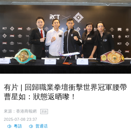
有片 | 回歸職業拳壇衝擊世界冠軍腰帶
曹星如：狀態返晒嚟！
來源：香港商報網
原創
2025-07-08 23:37