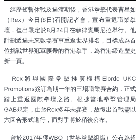
經歷短暫休戰及過渡期後，香港拳擊代表曹星如
（Rex）今日(8日)召開記者會，宣布重返職業拳
壇，復出戰定於8月24日在菲律賓馬尼拉舉行。他
計劃透過未來數場賽事重返世界排名，目標成為首
位挑戰世界冠軍腰帶的香港拳手，為香港締造歷史
新一頁。
Rex將與國際拳擊推廣機構Elorde UKC
Promotions簽訂為期一年的三場職業賽合約，正式
踏上重返國際拳壇之路。根據當地拳擊管理局
GAB規定，由於Rex多年未參賽，故復出首戰需以
六回合形式進行，而對手將於稍後公布。
曾於2017年獲WBO（世界拳擊組織）公布為超