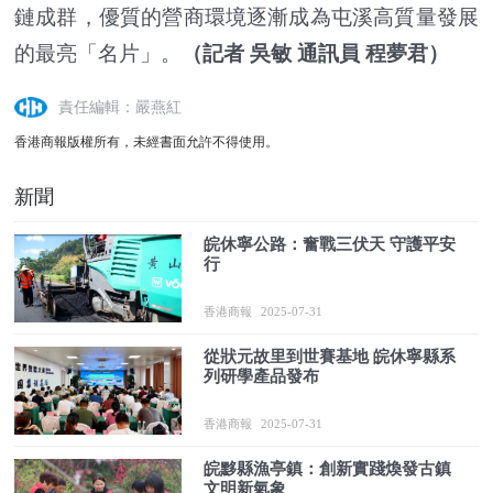
鏈成群，優質的營商環境逐漸成為屯溪高質量發展
的最亮「名片」。
（記者 吳敏 通訊員 程夢君）
責任編輯：嚴燕紅
香港商報版權所有，未經書面允許不得使用。
新聞
皖休寧公路：奮戰三伏天 守護平安
行
香港商報
2025-07-31
從狀元故里到世賽基地 皖休寧縣系
列研學產品發布
香港商報
2025-07-31
皖黟縣漁亭鎮：創新實踐煥發古鎮
文明新氣象