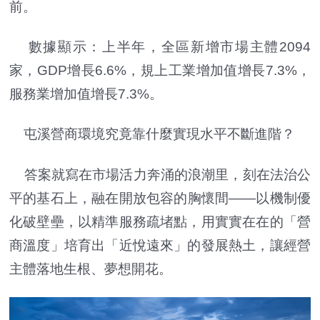
前。
數據顯示：上半年，全區新增市場主體2094
家，GDP增長6.6%，規上工業增加值增長7.3%，
服務業增加值增長7.3%。
屯溪營商環境究竟靠什麼實現水平不斷進階？
答案就寫在市場活力奔涌的浪潮里，刻在法治公
平的基石上，融在開放包容的胸懷間——以機制優
化破壁壘，以精準服務疏堵點，用實實在在的「營
商溫度」培育出「近悅遠來」的發展熱土，讓經營
主體落地生根、夢想開花。