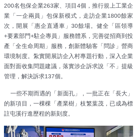
200名包保企業263家、項目4個，推行規上工業企
業「一企兩員」包保新模式，走訪企業1800餘家
次，開展「惠企直通車」30餘場。健全「區領導
+要素部門+駐企專員」服務體系，完善從招商到投
產「全生命周期」服務，創新體驗客「問診」營商
環境制度。紮實開展訪企入村專題行動，深入企業
面對面收集問題建議，落實涉企訴求說「不」提級
管理，解決訴求137個。
一些不期而遇的「新面孔」，一批正在「長大」
的新項目，一棵棵「產業樹」枝繁葉茂，已成為標
註屯溪行進歷程的新刻度。