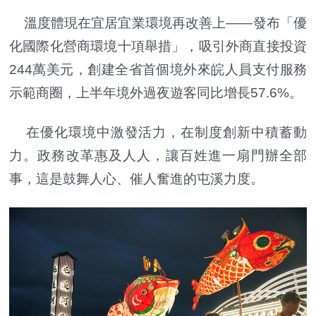
溫度體現在宜居宜業環境再改善上——發布「優
化國際化營商環境十項舉措」，吸引外商直接投資
244萬美元，創建全省首個境外來皖人員支付服務
示範商圈，上半年境外過夜遊客同比增長57.6%。
在優化環境中激發活力，在制度創新中積蓄動
力。政務改革惠及人人，讓百姓進一扇門辦全部
事，這是鼓舞人心、催人奮進的屯溪力度。