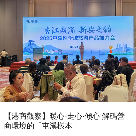
【港商觀察】暖心·走心·傾心 解碼營
商環境的「屯溪樣本」