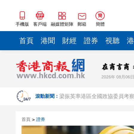
2025年海南儋州以舊換新帶動消
山東26戶省屬國企去年合計營收2
簡
瀋陽鐵西校園閱讀活動解鎖閱
手機版
客戶端
融媒體矩陣
郵箱
簡體
閩粵贛三地漢樂藝術家齊聚深
首頁
港聞
財經
證券
視聽
港
有片丨外交部回應特朗普委內瑞
50餘位頂尖專家共話時代命題
海南澄邁文儒煥新升級 五組數
2026年 08月06
梁振英率港區全國政協委員考
2025年海南儋州以舊換新帶動消
滾動新聞：
山東26戶省屬國企去年合計營收2
首頁
證券
>
瀋陽鐵西校園閱讀活動解鎖閱
閩粵贛三地漢樂藝術家齊聚深