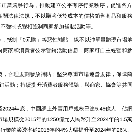
正當競爭行為，推動建立公平有序行業秩序，促進各方
相關法律法規，不以顯著低於成本的價格銷售商品和服
；不強制或變相強制商家參加補貼活動等。
，抵制「0元購」等惡性補貼，絕不以沖單量體現市場
向商家和消費者公示營銷活動信息，商家可自主經營和
，合理規劃發放補貼；堅決尊重市場運營規律，保障商
促銷活動；持續提升消費者服務體驗，與商家、協會等共
024年底，中國網上外賣用戶規模已達5.45億人，佔
模從2015年的1250億元人民幣升至2024年的1.5
業的滲透率從2015年的4%大幅提升至2024年的26%