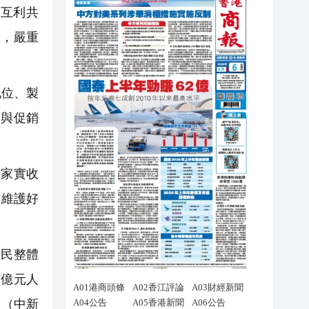
互利共
務，嚴重
地位、製
參與促銷
家實收
同維護好
網民整體
萬億元人
。（中新