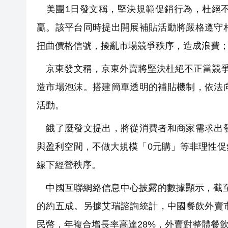
美團1日發文稱，堅決規範促銷行為，杜絕不
贏。該平台同時提出開展補貼活動將嚴格遵守
扭曲價格信號，擾亂市場競爭秩序，造成浪費
京東發文稱，京東外賣將堅決杜絕不正當競爭
造市場泡沫。搭建簡單透明的補貼機制，依法
活動。
餓了麼發文提出，將從消費者和商家需求出發
與盈利空間，不做大規模「0元購」等非理性
線下經營秩序。
中國互聯網絡信息中心披露的數據顯示，截至2
的約五成。另據艾瑞諮詢統計，中國餐飲外賣市場規
民幣，年複合增長率高達28%，外賣對整體餐飲行