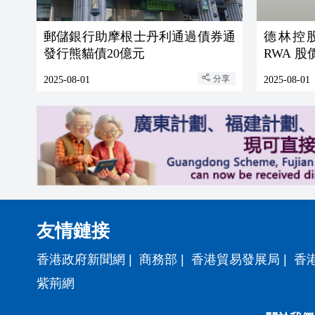
郵儲銀行助摩根士丹利通過債券通
德林控股
發行熊貓債20億元
RWA 
分享
2025-08-01
2025-08-01
友情鏈接
香港政府新聞網
|
商務部
|
香港貿易發展局
|
香
紫荊網