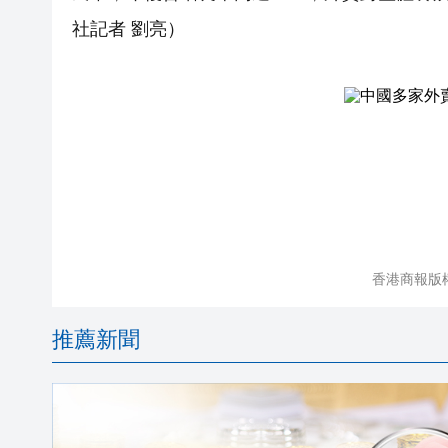
社記者 劉亮）
香港商報版
推薦新聞