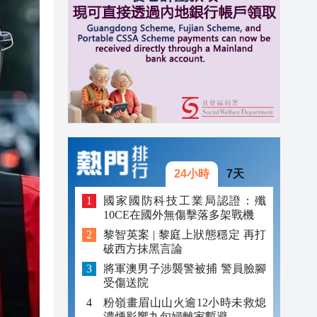
20:31
20:55
20:42
20:42
20:41
20:40
24小時
7天
20:39
國家國防科技工業局認證：殲
10CE在國外無傷擊落多架戰機
20:34
黎智英案 | 黎庭上狀態穩定 再打
破西方抹黑言論
20:31
將軍澳男子涉襲警被捕 警員臉腳
受傷送院
粉嶺畫眉山山火逾12小時未救熄
濃煙影響九旬婦離家暫避