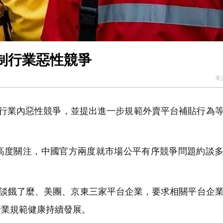
制行業惡性競爭
來
行業內惡性競爭，並提出進一步規範外賣平台補貼行為
度關注，中國官方兩度就市場公平有序競爭問題約談多
約談餓了麼、美團、京東三家平台企業，要求相關平台企
行業規範健康持續發展。