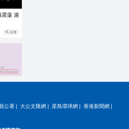
蕩 滬
分享
員公署
|
大公文匯網
|
星島環球網
|
香港新聞網
|