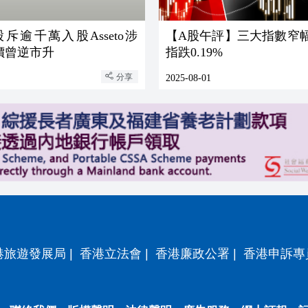
斥逾千萬入股Asseto涉
【A股午評】三大指數窄幅震
股價曾逆市升
指跌0.19%
分享
2025-08-01
港旅遊發展局
|
香港立法會
|
香港廉政公署
|
香港申訴專