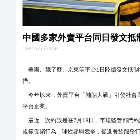
中國多家外賣平台同日發文抵
2025-08-01 15:52:45
美團、餓了麼、京東等平台1日陸續發文抵制
措。
今年以來，外賣平台「補貼大戰」引發社會高
平台企業。
最近一次約談是在7月18日，市場監管部門
規範促銷行為，理性參與競爭，促進餐飲服務