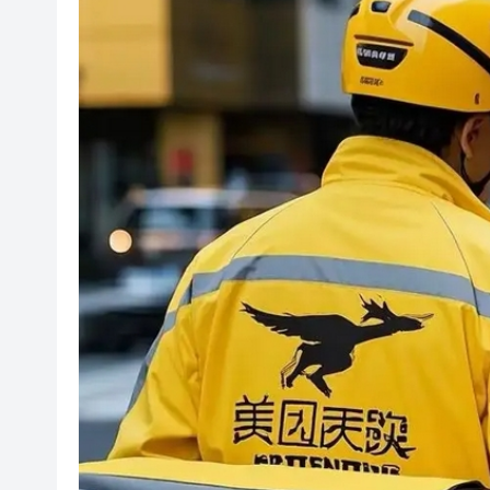
有片丨外交部回應特朗普委內瑞
50餘位頂尖專家共話時代命題
海南澄邁文儒煥新升級 五組數
梁振英率港區全國政協委員考
2025年海南儋州以舊換新帶動消
山東26戶省屬國企去年合計營收2
瀋陽鐵西校園閱讀活動解鎖閱
閩粵贛三地漢樂藝術家齊聚深
有片丨外交部回應特朗普委內瑞