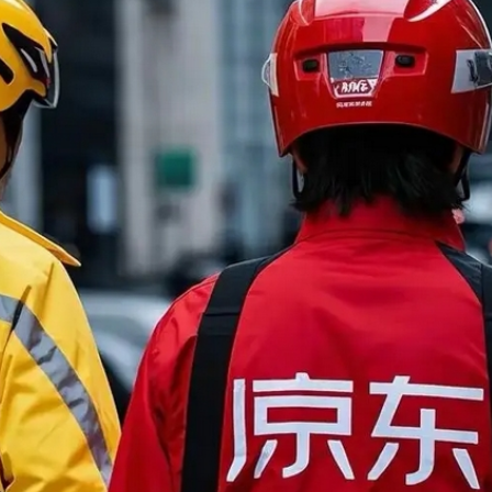
拉石油言論 拉美國家有權自主選擇合作夥伴
據見證文儒沉香從傳統邁向現代
察團來瓊考察
費約18億元
.58萬億 利潤總額近936億
讀新玩法
圳，共奏客家文化傳承新篇章
拉石油言論 拉美國家有權自主選擇合作夥伴