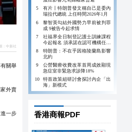
有片丨特朗普發文稱自己是委內
瑞拉代總統 上任時間2026年1月
黎智英勾結外國勢力早前被判罪
成 9被告今起求情
社福界全日制登記護士訓練課程
今起報名 須承諾在認可機構任職
源：
中新社
至少三年
特朗普：不在乎因格陵蘭島影響
北約
公營醫療收費改革首周成效顯現
等有關舉
急症室非緊急求診降18%
特首政策組研討會探討內企「出
海」新模式
家外賣
香港商報PDF
業進一步