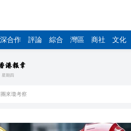
費約18億元
.58萬億 利潤總額近936億
讀新玩法
圳，共奏客家文化傳承新篇章
深合作
評論
綜合
灣區
商社
文化
拉石油言論 拉美國家有權自主選擇合作夥伴
據見證文儒沉香從傳統邁向現代
日
星期四
察團來瓊考察
費約18億元
.58萬億 利潤總額近936億
讀新玩法
圳，共奏客家文化傳承新篇章