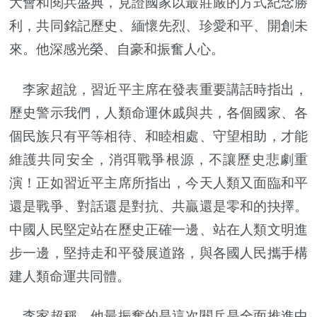
大會和閱兵盛典，見證國家以最莊嚴的方式紀念勝
利，共同銘記歷史、緬懷先烈、珍愛和平、開創未
來。他深感光榮、自豪和振奮人心。
李家超說，習近平主席在發表重要講話時指出，
歷史警示我們，人類命運休戚與共，各個國家、各
個民族只有平等相待、和睦相處、守望相助，才能
維護共同安全，消弭戰爭根源，不讓歷史悲劇重
演！正如習近平主席所指出，今天人類又面臨和平
還是戰爭、對話還是對抗、共贏還是零和的抉擇。
中國人民堅定站在歷史正確一邊、站在人類文明進
步一邊，堅持走和平發展道路，與各國人民攜手構
建人類命運共同體。
李家超稱，他最振奮的是這次閱兵是全面推進中