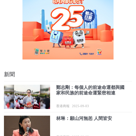
新聞
鄭志剛：每個人的前途命運都與國
家和民族的前途命運緊密相連
香港商報
2025-09-03
林琳：願山河無恙 人間皆安