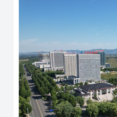
梁振英率港區全國政協委員考
2025年海南儋州以舊換新帶動消
山東26戶省屬國企去年合計營收2
瀋陽鐵西校園閱讀活動解鎖閱
閩粵贛三地漢樂藝術家齊聚深
有片丨外交部回應特朗普委內瑞