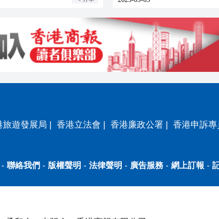
港旅遊發展局
|
香港立法會
|
香港廉政公署
|
香港申訴專
-
聯絡我們
-
版權聲明
-
法律聲明
-
廣告服務
-
網上訂報
-