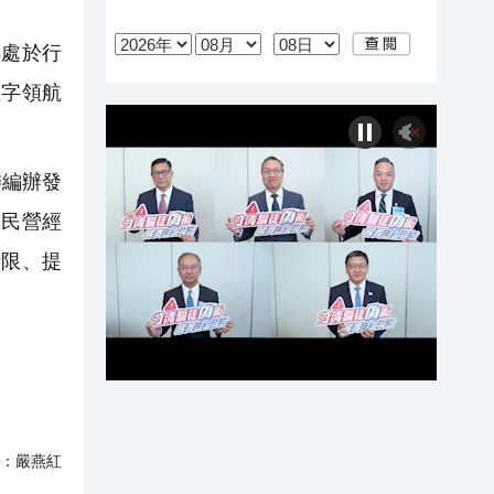
年處於行
數字領航
委編辦發
焦民營經
時限、提
：
嚴燕紅