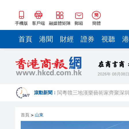
閩粵贛三地漢樂藝術家齊聚深
有片丨外交部回應特朗普委內瑞
簡
50餘位頂尖專家共話時代命題
手機版
客戶端
融媒體矩陣
郵箱
簡體
海南澄邁文儒煥新升級 五組數
首頁
港聞
財經
證券
視聽
港
梁振英率港區全國政協委員考
2025年海南儋州以舊換新帶動消
山東26戶省屬國企去年合計營收2
2026年 08月08
瀋陽鐵西校園閱讀活動解鎖閱
閩粵贛三地漢樂藝術家齊聚深
滾動新聞：
有片丨外交部回應特朗普委內瑞
首頁
山東
>
50餘位頂尖專家共話時代命題
海南澄邁文儒煥新升級 五組數