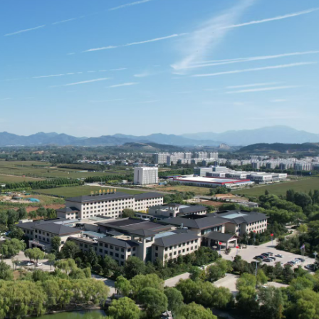
察團來瓊考察
費約18億元
.58萬億 利潤總額近936億
讀新玩法
圳，共奏客家文化傳承新篇章
拉石油言論 拉美國家有權自主選擇合作夥伴