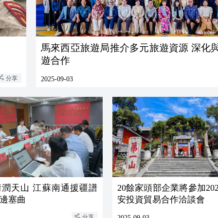
馬來西亞旅遊局推介多元旅遊資源 深化
遊合作
分享
2025-09-03
情潤天山 江蘇南通援疆譜
20餘家頭部企業將參加20
邊塞曲
安投資貿易合作洽談會
分享
2025-09-03