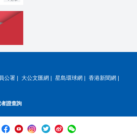
員公署
|
大公文匯網
|
星島環球網
|
香港新聞網
|
記者證查詢