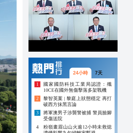
20:42
20:41
20:40
20:39
20:34
20:31
24小時
7天
國家國防科技工業局認證：殲
10CE在國外無傷擊落多架戰機
黎智英案 | 黎庭上狀態穩定 再打
破西方抹黑言論
將軍澳男子涉襲警被捕 警員臉腳
受傷送院
粉嶺畫眉山山火逾12小時未救熄
濃煙影響九旬婦離家暫避