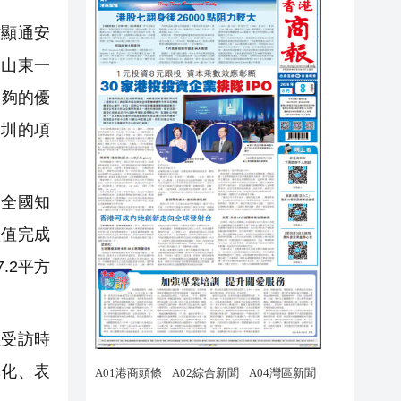
顯通安
，山東一
足夠的優
深圳的項
是全國知
產值完成
.2平方
受訪時
單化、表