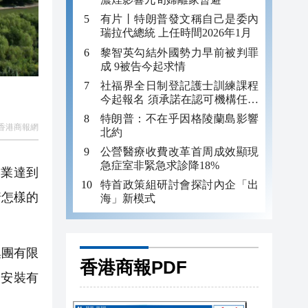
有片丨特朗普發文稱自己是委內
瑞拉代總統 上任時間2026年1月
黎智英勾結外國勢力早前被判罪
成 9被告今起求情
社福界全日制登記護士訓練課程
今起報名 須承諾在認可機構任職
至少三年
特朗普：不在乎因格陵蘭島影響
香港商報網
北約
公營醫療收費改革首周成效顯現
急症室非緊急求診降18%
企業達到
特首政策組研討會探討內企「出
着怎樣的
海」新模式
集團有限
香港商報PDF
通安裝有