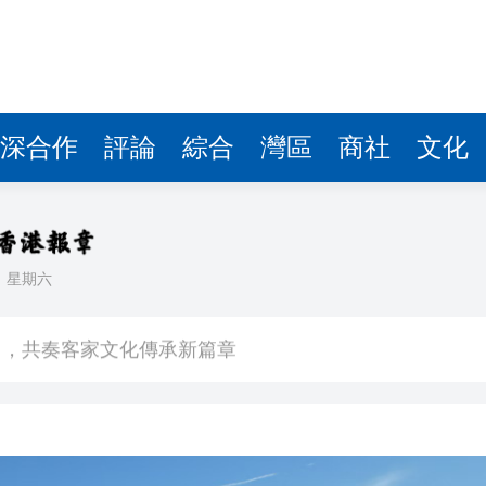
圳，共奏客家文化傳承新篇章
拉石油言論 拉美國家有權自主選擇合作夥伴
據見證文儒沉香從傳統邁向現代
深合作
評論
綜合
灣區
商社
文化
察團來瓊考察
費約18億元
.58萬億 利潤總額近936億
日
星期六
讀新玩法
圳，共奏客家文化傳承新篇章
拉石油言論 拉美國家有權自主選擇合作夥伴
據見證文儒沉香從傳統邁向現代