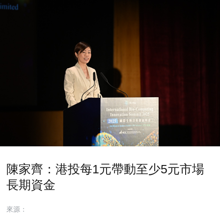
陳家齊：港投每1元帶動至少5元市場
長期資金
來源：