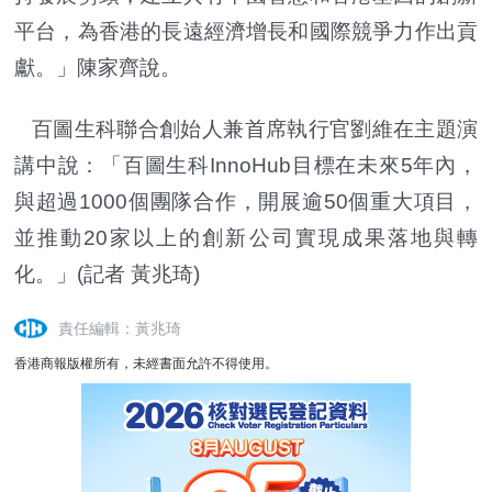
平台，為香港的長遠經濟增長和國際競爭力作出貢
獻。」陳家齊說。
百圖生科聯合創始人兼首席執行官劉維在主題演
講中說：「百圖生科InnoHub目標在未來5年內，
與超過1000個團隊合作，開展逾50個重大項目，
並推動20家以上的創新公司實現成果落地與轉
化。」(記者 黃兆琦)
責任編輯：黃兆琦
香港商報版權所有，未經書面允許不得使用。