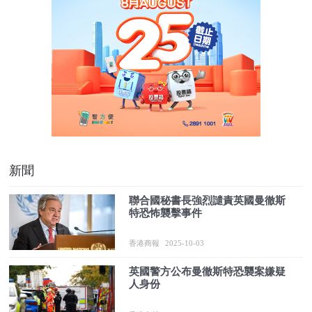
新聞
聯合國秘書長強烈譴責英國曼徹斯
特恐怖襲擊事件
香港商報
2025-10-03
英國警方公布曼徹斯特恐襲案嫌疑
人身份