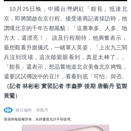
10月25日晚，中國台灣網紅「館長」抵達北
京，即將開啟在京行程。接受港商記者採訪時，他
讚嘆北京的千年古都風貌：「這裏車多、人多、地
方大，還漂亮！」 談及行程期待，他興奮表示，
最想觀看升旗儀式，一睹軍人英姿，「上次九三閱
兵沒到現場，這次能親眼看到，真是太棒了」。
「館長」還表示，想品嘗地道北京美食北京烤鴨，
還要試試傳說中的豆汁，看看到底「可怕」與否。
（記者 林彬彬 實習記者 李鑫夢 後期 唐藝丹 監製
黃鶯）
責任編輯：唐藝丹
香港商報版權所有，未經書面允許不得使用。