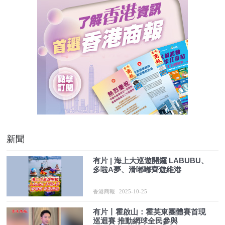
新聞
有片 | 海上大巡遊開鑼 LABUBU、
多啦A夢、滑嘟嘟齊遊維港
香港商報
2025-10-25
有片丨霍啟山：霍英東團體賽首現
巡迴賽 推動網球全民參與