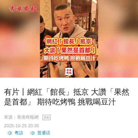
有片丨網紅「館長」抵京 大讚「果然
是首都」 期待吃烤鴨 挑戰喝豆汁
來源：香港商報網
原創
2025-10-25 20:35