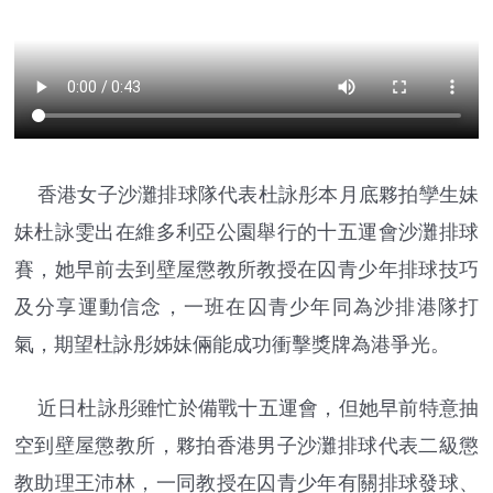
香港女子沙灘排球隊代表杜詠彤本月底夥拍孿生妹
妹杜詠雯出在維多利亞公園舉行的十五運會沙灘排球
賽，她早前去到壁屋懲教所教授在囚青少年排球技巧
及分享運動信念，一班在囚青少年同為沙排港隊打
氣，期望杜詠彤姊妹倆能成功衝擊獎牌為港爭光。
近日杜詠彤雖忙於備戰十五運會，但她早前特意抽
空到壁屋懲教所，夥拍香港男子沙灘排球代表二級懲
教助理王沛林，一同教授在囚青少年有關排球發球、