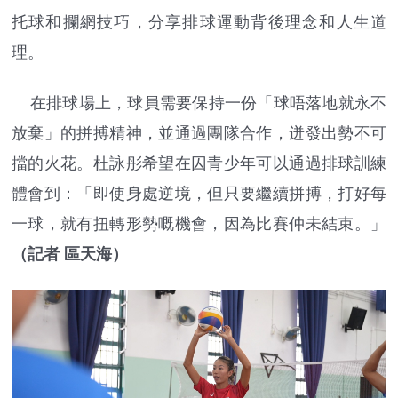
托球和攔網技巧，分享排球運動背後理念和人生道
理。
在排球場上，球員需要保持一份「球唔落地就永不
放棄」的拼搏精神，並通過團隊合作，迸發出勢不可
擋的火花。杜詠彤希望在囚青少年可以通過排球訓練
體會到：「即使身處逆境，但只要繼續拼搏，打好每
一球，就有扭轉形勢嘅機會，因為比賽仲未結束。」
（記者 區天海）