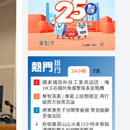
20:31
20:55
20:42
20:42
20:41
20:40
24小時
7天
20:39
國家國防科技工業局認證：殲
10CE在國外無傷擊落多架戰機
20:34
黎智英案 | 黎庭上狀態穩定 再打
破西方抹黑言論
20:31
將軍澳男子涉襲警被捕 警員臉腳
受傷送院
粉嶺畫眉山山火逾12小時未救熄
濃煙影響九旬婦離家暫避