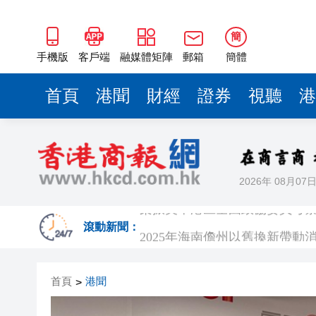
2025年海南儋州以舊換新帶動消
山東26戶省屬國企去年合計營收2
簡
瀋陽鐵西校園閱讀活動解鎖閱
手機版
客戶端
融媒體矩陣
郵箱
簡體
閩粵贛三地漢樂藝術家齊聚深
首頁
港聞
財經
證券
視聽
港
有片丨外交部回應特朗普委內瑞
50餘位頂尖專家共話時代命題
海南澄邁文儒煥新升級 五組數
2026年 08月07
梁振英率港區全國政協委員考
2025年海南儋州以舊換新帶動消
滾動新聞：
山東26戶省屬國企去年合計營收2
首頁
港聞
>
瀋陽鐵西校園閱讀活動解鎖閱
閩粵贛三地漢樂藝術家齊聚深