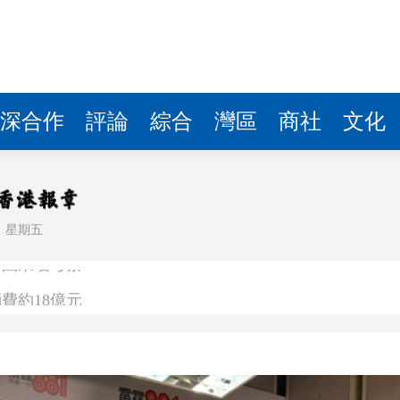
費約18億元
.58萬億 利潤總額近936億
讀新玩法
圳，共奏客家文化傳承新篇章
深合作
評論
綜合
灣區
商社
文化
拉石油言論 拉美國家有權自主選擇合作夥伴
據見證文儒沉香從傳統邁向現代
日
星期五
察團來瓊考察
費約18億元
.58萬億 利潤總額近936億
讀新玩法
圳，共奏客家文化傳承新篇章