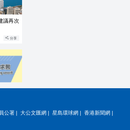
建議再次
分享
員公署
|
大公文匯網
|
星島環球網
|
香港新聞網
|