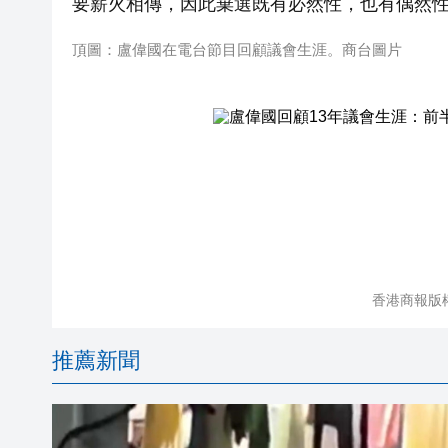
要薪火相傳，
因此棄選既有必然性，也有偶然
頂圖：盧偉國在電台節目回顧議會生涯。商台圖片
香港商報版
推薦新聞