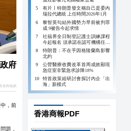
有片丨特朗普發文稱自己是委內
瑞拉代總統 上任時間2026年1月
黎智英勾結外國勢力早前被判罪
成 9被告今起求情
社福界全日制登記護士訓練課程
今起報名 須承諾在認可機構任職
至少三年
特朗普：不在乎因格陵蘭島影響
北約
向政府
公營醫療收費改革首周成效顯現
急症室非緊急求診降18%
特首政策組研討會探討內企「出
海」新模式
香港商報網
涯中，
前
香港商報PDF
」問題，