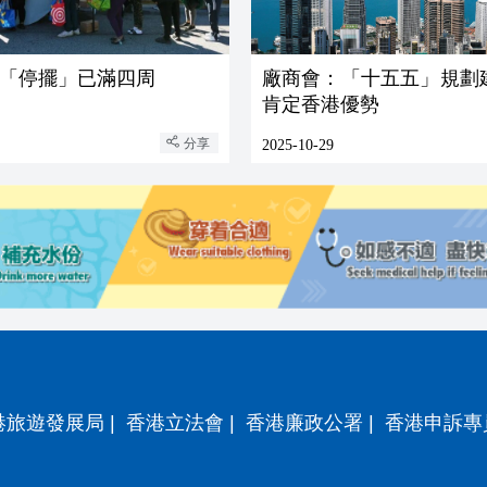
「停擺」已滿四周
廠商會：「十五五」規劃
肯定香港優勢
分享
2025-10-29
港旅遊發展局
|
香港立法會
|
香港廉政公署
|
香港申訴專