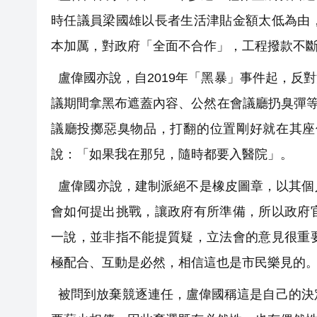
時任議員梁國雄以長者生活津貼金額太低為由
本加厲，對政府「
全面不合作」，工程撥款不
盧偉國亦說，自2019年「黑暴」事件起，反
議期間拿黑布遮蓋內容、公然在會議廳扔臭彈
議廳投擲惡臭物品，
打翻的位置剛好就在其座
說：「
如果我在那兒，隨時都要入醫院」。
盧偉國亦說，建制派絕不是橡皮圖章，以其個
會如何提出挑戰，讓政府有所準備，
所以政府
一說，並非指不能提質疑，立法會的意見很重
極配合、
互動是必然，相信這也是市民樂見的
被問到放棄競逐連任，盧偉國稱這是自己的決定