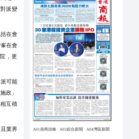
反對派變
包括在會
智峯在會
院，更
對派可能
府施政」
，相互積
而且業界