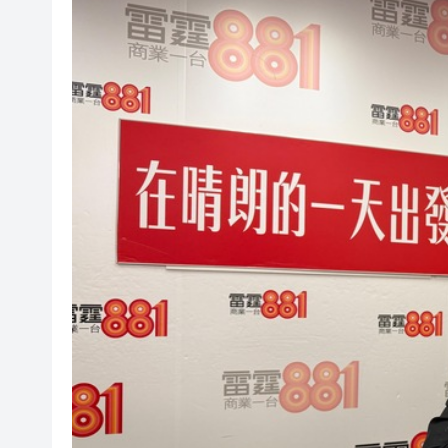
有片丨外交部回應特朗普委內瑞
50餘位頂尖專家共話時代命題
海南澄邁文儒煥新升級 五組數
梁振英率港區全國政協委員考
2025年海南儋州以舊換新帶動消
山東26戶省屬國企去年合計營收2
瀋陽鐵西校園閱讀活動解鎖閱
閩粵贛三地漢樂藝術家齊聚深
有片丨外交部回應特朗普委內瑞