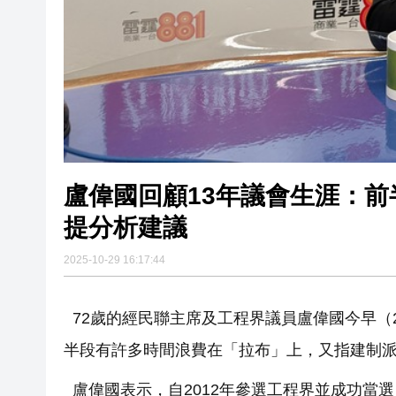
盧偉國回顧13年議會生涯：前
提分析建議
2025-10-29 16:17:44
72歲的經民聯主席及工程界議員盧偉國今早（
半段有許多時間浪費在「拉布」上，又指建制
盧偉國表示，自2012年參選工程界並成功當選