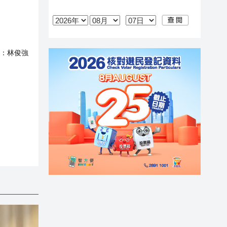
：
林俊強