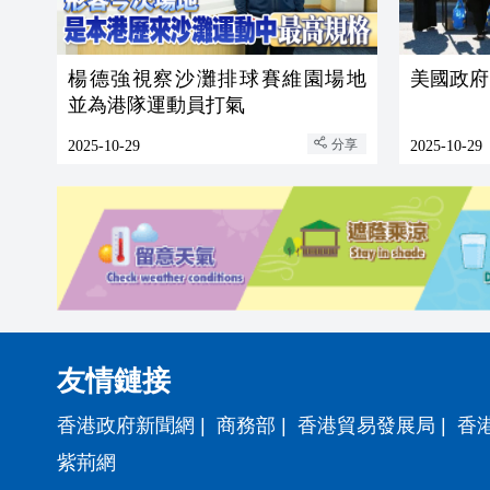
楊德強視察沙灘排球賽維園場地
美國政府
並為港隊運動員打氣
分享
2025-10-29
2025-10-29
友情鏈接
香港政府新聞網
|
商務部
|
香港貿易發展局
|
香
紫荊網