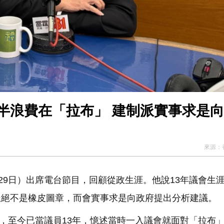
半浪費在「拉布」 建制派實事求是
來源：
29日）
出席電台節目，回顧從政生涯。他說13年議會生
派絕不是橡皮圖章，
而會實事求是向政府提出分析建議。
，
至今已當議員13年，憶述當時一入議會就面對「拉布