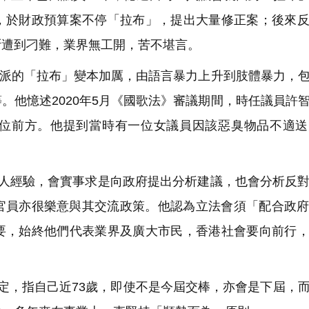
，於財政預算案不停「
拉布」，提出大量修正案；後來
斷遭到刁難，業界無工開，苦不堪言。
對派的「拉布」
變本加厲，由語言暴力上升到肢體暴力，
等。
他憶述2020年5月《國歌法》審議期間，
時任議員許
位前方。
他提到當時有一位女議員因該惡臭物品不適送
人經驗，
會實事求是向政府提出分析建議，
也會分析反
官員亦很樂意與其交流政策。他認為立法會須「
配合政
要，
始終他們代表業界及廣大市民，香港社會要向前行
。
，指自己近73歲，
即使不是今屆交棒，亦會是下屆，