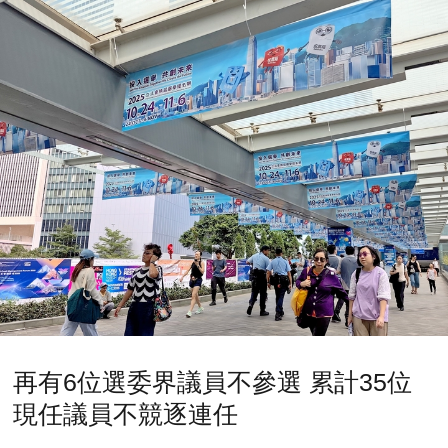
再有6位選委界議員不參選 累計35位
現任議員不競逐連任