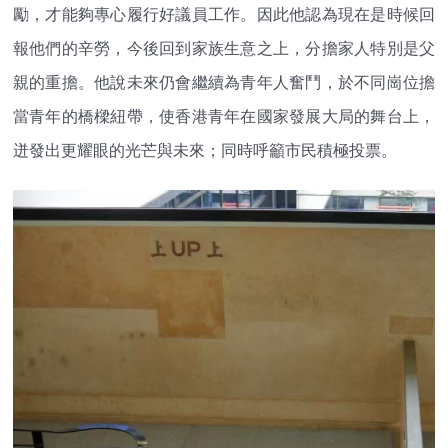
勵，才能夠專心履行好議員工作。因此他認為現在是時候回
報他們的辛勞，今後回到家族生意之上，分擔家人特別是父
親的重擔。他說未來仍會繼續為青年人奮鬥，於不同崗位擔
當青年的橋樑紐帶，使香港青年在國家發展大局的舞台上，
迸發出更耀眼的光芒與未來；同時呼籲市民積極投票。