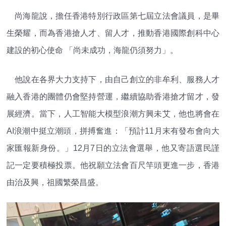
尚海龍說，擔任香港特別行政區第七屆立法會議員，是畢
生榮耀，而為香港搶人才、留人才，推動香港國際創科中心
建設的初心使命 「尚未成功，海龍仍須努力」。
他說在各界大力支持下，由自己創立的非牟利、服務人才
融入香港的團體仍會堅持營運，繼續協助香港搶才留才，發
展經濟。當下，人工智能大模型浪潮方興未艾，他也將會在
AI浪潮中挺立潮頭，拼搏奮進：「預計11月末有發布會向大
家匯報新身份。」12月7日的立法會選舉，他又寄語選民謹
記一定要積極投票。他祝願立法會百尺竿頭更進一步，香港
由治及興，祖國繁榮昌盛。