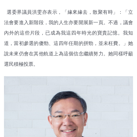
選委界議員洪雯亦表示，「緣來緣去，散聚有時」：「立
法會要進入新階段，我的人生亦要開展新一頁。不過，議會
內外的這些片段，已成為我這四年時光的寶貴記憶。我知
道，當初參選的傻勁、這四年任期的拼勁，並未枉費。」她
說未來仍會在其他軌道上為這個信念繼續努力。她同樣呼籲
選民積極投票。