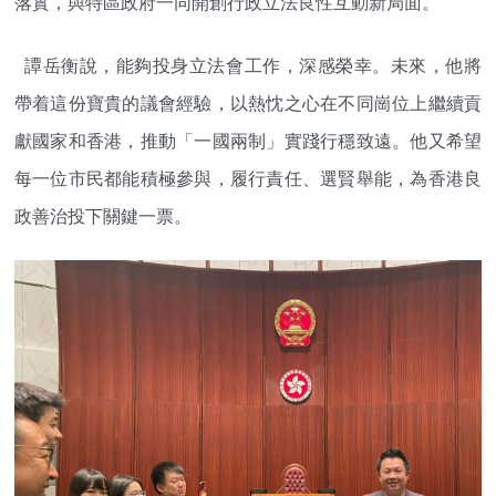
落實，與特區政府一同開創行政立法良性互動新局面。
譚岳衡說，能夠投身立法會工作，深感榮幸。未來，他將
帶着這份寶貴的議會經驗，以熱忱之心在不同崗位上繼續貢
獻國家和香港，推動「一國兩制」實踐行穩致遠。他又希望
每一位市民都能積極參與，履行責任、選賢舉能，為香港良
政善治投下關鍵一票。