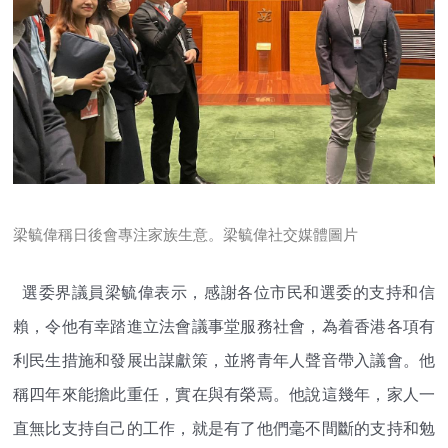
梁毓偉稱日後會專注家族生意。梁毓偉社交媒體圖片
選委界議員梁毓偉表示，感謝各位市民和選委的支持和信
賴，令他有幸踏進立法會議事堂服務社會，為着香港各項有
利民生措施和發展出謀獻策，並將青年人聲音帶入議會。他
稱四年來能擔此重任，實在與有榮焉。他說這幾年，家人一
直無比支持自己的工作，就是有了他們毫不間斷的支持和勉