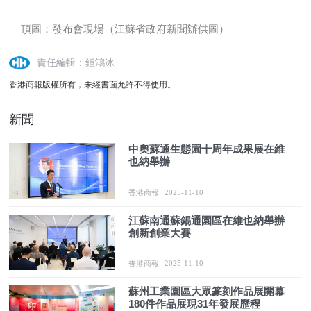
頂圖：發布會現場（江蘇省政府新聞辦供圖）
責任編輯：鍾鴻冰
香港商報版權所有，未經書面允許不得使用。
新聞
中奧蘇通生態園十周年成果展在維
也納舉辦
香港商報
2025-11-10
江蘇南通蘇錫通園區在維也納舉辦
創新創業大賽
香港商報
2025-11-10
蘇州工業園區大眾篆刻作品展開幕
180件作品展現31年發展歷程