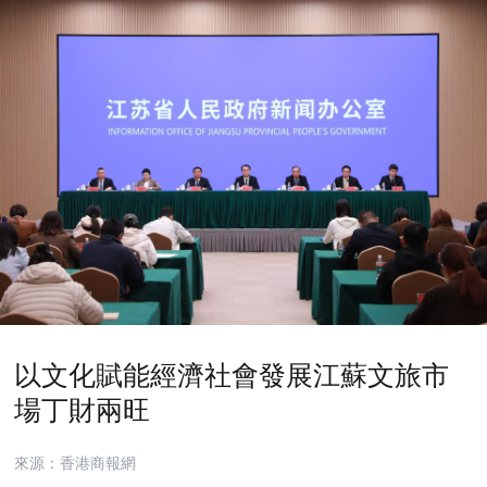
以文化賦能經濟社會發展江蘇文旅市
場丁財兩旺
來源：香港商報網