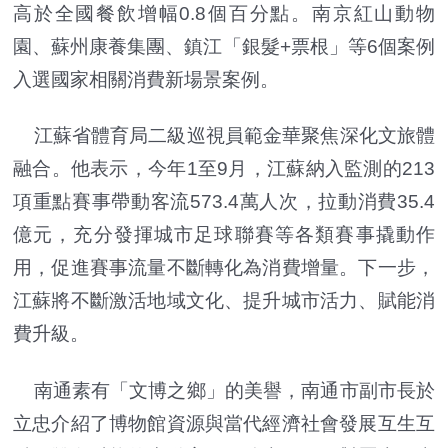
高於全國餐飲增幅0.8個百分點。南京紅山動物
園、蘇州康養集團、鎮江「銀髮+票根」等6個案例
入選國家相關消費新場景案例。
江蘇省體育局二級巡視員範金華聚焦深化文旅體
融合。他表示，今年1至9月，江蘇納入監測的213
項重點賽事帶動客流573.4萬人次，拉動消費35.4
億元，充分發揮城市足球聯賽等各類賽事撬動作
用，促進賽事流量不斷轉化為消費增量。下一步，
江蘇將不斷激活地域文化、提升城市活力、賦能消
費升級。
南通素有「文博之鄉」的美譽，南通市副市長於
立忠介紹了博物館資源與當代經濟社會發展互生互