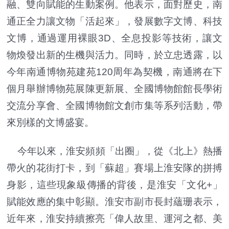
融、雙向賦能的生動案例。他表示，面對歷史，南
通正全力讓文物「活起來」，發展數字文博、科技
文博，通過運用裸眼3D、全息投影等技術，讓文
物煥發出新的生機與活力。同時，於立忠透露，以
今年南通博物苑建苑120周年為契機，南通將在下
個月舉辦博物苑展陳更新展、全國博物館館長學術
交流分享會、全國博物館文創市集等系列活動，帶
來別樣的文博盛宴。
今年以來，淮安頻頻「出圈」，從《北上》熱播
帶火的花街打卡，到「蘇超」賽場上淮安隊的拼搏
身影，這些現象級傳播的背後，是淮安「文化+」
賦能效應的集中彰顯。淮安市副市長封蘊珊表示，
近年來，淮安持續擦亮「偉人故里、運河之都、美