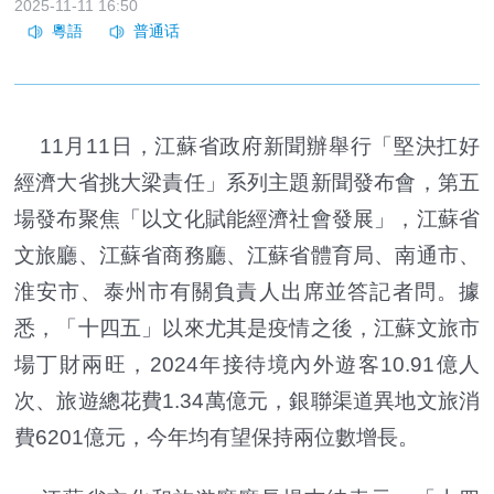
2025-11-11 16:50
11月11日，江蘇省政府新聞辦舉行「堅決扛好
經濟大省挑大梁責任」系列主題新聞發布會，第五
場發布聚焦「以文化賦能經濟社會發展」，江蘇省
文旅廳、江蘇省商務廳、江蘇省體育局、南通市、
淮安市、泰州市有關負責人出席並答記者問。據
悉，「十四五」以來尤其是疫情之後，江蘇文旅市
場丁財兩旺，2024年接待境內外遊客10.91億人
次、旅遊總花費1.34萬億元，銀聯渠道異地文旅消
費6201億元，今年均有望保持兩位數增長。