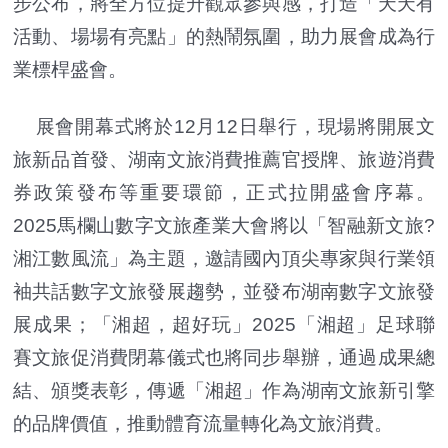
步公布，將全方位提升觀眾參與感，打造「天天有
活動、場場有亮點」的熱鬧氛圍，助力展會成為行
業標桿盛會。
展會開幕式將於12月12日舉行，現場將開展文
旅新品首發、湖南文旅消費推薦官授牌、旅遊消費
券政策發布等重要環節，正式拉開盛會序幕。
2025馬欄山數字文旅產業大會將以「智融新文旅?
湘江數風流」為主題，邀請國內頂尖專家與行業領
袖共話數字文旅發展趨勢，並發布湖南數字文旅發
展成果；「湘超，超好玩」2025「湘超」足球聯
賽文旅促消費閉幕儀式也將同步舉辦，通過成果總
結、頒獎表彰，傳遞「湘超」作為湖南文旅新引擎
的品牌價值，推動體育流量轉化為文旅消費。