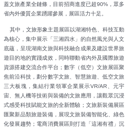
蓋文旅產業全鏈條，目前招商進度已超90%，眾多
省內外優質企業踴躍參展，展區活力十足。
其中，文旅形象主題展區以湖湘特色、科技互動
為核心，集中展示「三湘四水」的自然風光與人文
底蘊，呈現湖南文旅與科技融合成果及建設世界旅
遊目的地的實踐成效，同時聯動省內外及國際旅遊
資源搭建交流合作平台；數字（低空）文旅展區聚
焦前沿科技，劃分數字文旅、智慧旅遊、低空文旅
三大板塊，集結行業領軍企業展示VR/AR、元宇
宙、無人機等技術與裝備的文旅應用，讓觀眾沉浸
式感受科技賦能文旅的全新體驗；文旅新裝備展區
匯聚新品類旅遊裝備，展現文旅裝備智能化、綠色
化發展趨勢；電商消費展區則打造「這湘有禮」沉