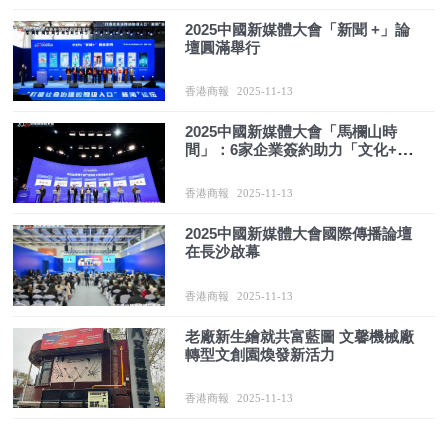
2025中國新媒體大會「新聞 +」論
壇圓滿舉行
香港商報
2025-11-13
2025中國新媒體大會「馬欄山時
間」：6家企業簽約助力「文化+科
技」融合發展
香港商報
2025-11-13
2025中國新媒體大會國際傳播論壇
在長沙啟幕
香港商報
2025-11-13
老廠新生繪就共富藍圖 文馨機械廠
轉型文創園煥發新活力
香港商報
2025-11-13