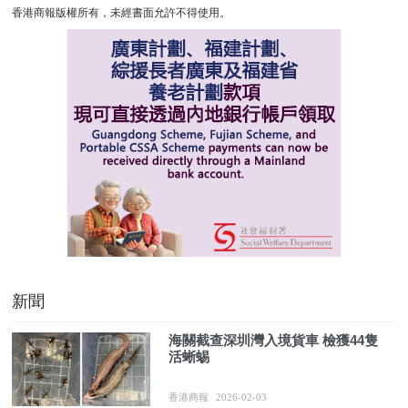
香港商報版權所有，未經書面允許不得使用。
新聞
海關截查深圳灣入境貨車 檢獲44隻
活蜥蜴
香港商報
2026-02-03