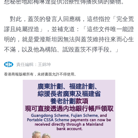
想秘密地給梅琳達提供治療性傳播疾病的藥物。
對此，蓋茨的發言人回應稱，這些指控「完全荒
謬且純屬捏造」，並補充道：「這些文件唯一能證
明的，就是愛潑斯坦因無法與蓋茨維持往來而心生
不滿，以及他為構陷、詆毀蓋茨不擇手段。」
責任編輯：王錦坤
香港商報版權所有，未經書面允許不得使用。