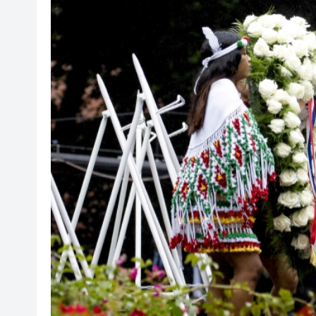
中國仲裁機構「出海」路徑研討
54歲荷蘭王后作為預備役軍人
財政部等三部門發布海南自由
【午市盤點】恒生指數跌1.27% 
有片丨打金店1個月掃出1700
宏福苑大火丨陸啟康：9個月內
旅發局「國泰新春國際匯演之
「與徐悲鴻的時空對話」開幕 
中國仲裁機構「出海」路徑研討