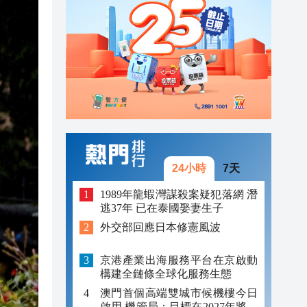
12:46
14:10
14:06
13:00
13:59
13:17
24小時
7天
13:12
1989年龍蝦灣謀殺案疑犯落網 潛
逃37年 已在泰國娶妻生子
13:01
外交部回應日本修憲風波
12:46
京港產業出海服務平台在京啟動
構建全鏈條全球化服務生態
澳門首個高端雙城市候機樓今日
啟用 機管局：目標在2027年將樓