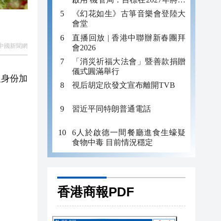
目增至50個
《幻花如生》古箏音樂會登陸大
會堂
直播回放 | 香港中聯辦新春團拜
中國新聞網
會2026
「消災祈福大法會」暨善款捐贈
儀式圓滿舉行
人身份加
視后胡定欣發文宣布離開TVB
習近平同特朗普通電話
6人於啟德一間餐廳進食生蠔疑
食物中毒 目前情況穩定
香港商報PDF