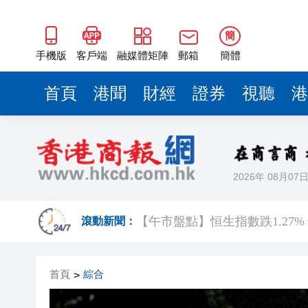
有片丨打金店1個月掃出1700
宏福苑大火丨陸啟康：9個月內
簡
旅發局「國泰新春國際匯演之
手機版
客戶端
融媒體矩陣
郵箱
簡體
「與徐悲鴻的時空對話」開幕 
首頁
港聞
財經
證券
視聽
港
中國仲裁機構「出海」路徑研討
54歲荷蘭王后作為預備役軍人
財政部等三部門發布海南自由
2026年 08月07
【午市盤點】恒生指數跌1.27% 
有片丨打金店1個月掃出1700
滾動新聞：
宏福苑大火丨陸啟康：9個月內
首頁
綜合
>
旅發局「國泰新春國際匯演之
「與徐悲鴻的時空對話」開幕 