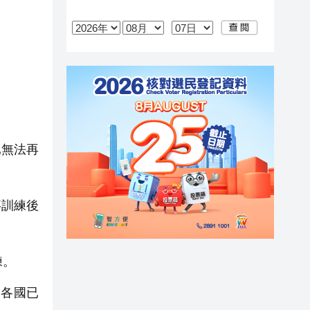
已無法再
事訓練後
練。
各國已