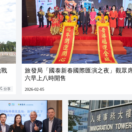
挑戰
旅發局「國泰新春國際匯演之夜」觀眾
六早上八時開售
分享
2026-02-05