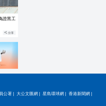
偽證黑工
分享
員公署
|
大公文匯網
|
星島環球網
|
香港新聞網
|