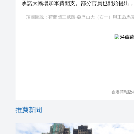
承諾大幅增加軍費開支。部分官員也開始提出
頂圖圖說：荷蘭國王威廉-亞歷山大（右一）與王后馬
香港商報版
推薦新聞