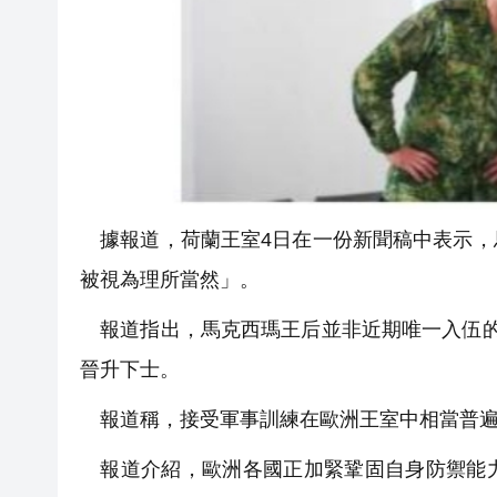
據報道，荷蘭王室4日在一份新聞稿中表示，
被視為理所當然」。
報道指出，馬克西瑪王后並非近期唯一入伍的
晉升下士。
報道稱，接受軍事訓練在歐洲王室中相當普遍
報道介紹，歐洲各國正加緊鞏固自身防禦能力