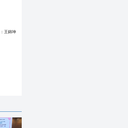
：
王錦坤