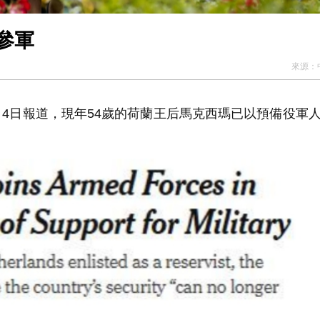
參軍
來源：
4日報道，現年54歲的荷蘭王后馬克西瑪已以預備役軍