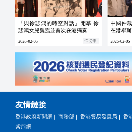
「與徐悲鴻的時空對話」開幕 徐
中國仲
悲鴻女兒親臨並首次在港獨奏
在港舉辦
分享
2026-02-05
2026-02-05
友情鏈接
香港政府新聞網
|
商務部
|
香港貿易發展局
|
香
紫荊網