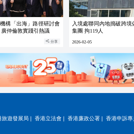
裁機構「出海」路徑研討會
入境處聯同內地搗破跨境
 廣仲倫敦實踐引熱議
集團 拘119人
分享
2026-02-05
港旅遊發展局
|
香港立法會
|
香港廉政公署
|
香港申訴專