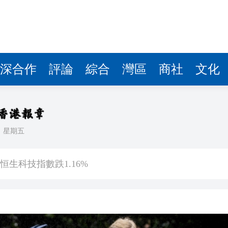
克金粉 價值近200萬 老闆：打金時產生的「生活垃圾」
完成報告是挑戰
夜」觀眾席門票周六早上八時開售
徐悲鴻女兒親臨並首次在港獨奏
深合作
評論
綜合
灣區
商社
文化
會在港舉辦 廣仲倫敦實踐引熱議
參軍
貿易港島內居民消費的進境商品「零關稅」政策
日
星期五
恒生科技指數跌1.16%
克金粉 價值近200萬 老闆：打金時產生的「生活垃圾」
完成報告是挑戰
夜」觀眾席門票周六早上八時開售
徐悲鴻女兒親臨並首次在港獨奏