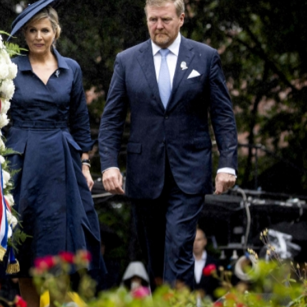
會在港舉辦 廣仲倫敦實踐引熱議
參軍
貿易港島內居民消費的進境商品「零關稅」政策
恒生科技指數跌1.16%
克金粉 價值近200萬 老闆：打金時產生的「生活垃圾」
完成報告是挑戰
夜」觀眾席門票周六早上八時開售
徐悲鴻女兒親臨並首次在港獨奏
會在港舉辦 廣仲倫敦實踐引熱議