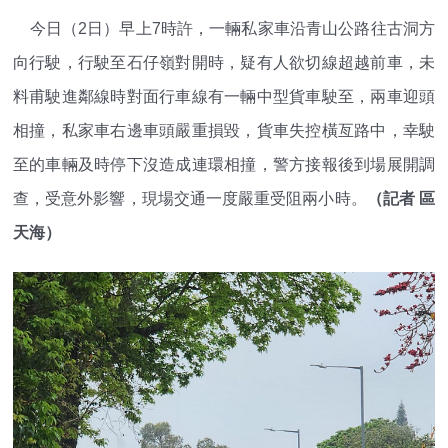
今日（2日）早上7時許，一輛私家車沿青山公路往古洞方
向行駛，行駛至石仔嶺對開時，疑有人欲切線超越前車，未
料甫駛進鄰線時對面行車線有一輛中型貨車駛至，兩車迎頭
相撞，私家車右邊車頭嚴重損毀，貨車失控橫亙路中，幸駛
至的車輛及時停下沒造成連環相撞，警方接報後到場展開調
查，受意外影響，現場交通一度嚴重受阻兩小時。
（記者 區
天海）