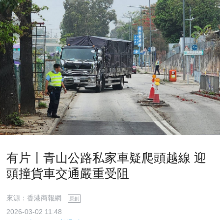
有片〡青山公路私家車疑爬頭越線 迎
頭撞貨車交通嚴重受阻
來源：香港商報網
原創
2026-03-02 11:48