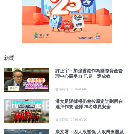
新聞
許正宇：加強香港作為國際資產管
理中心競爭力 已見一定成效
香港商報
2026-03-02
港女足隊據報仍會按原定計劃留在
迪拜作賽 全隊29名球員安全
香港商報
2026-03-02
康文署：因大浪關係 大浪灣泳灘及