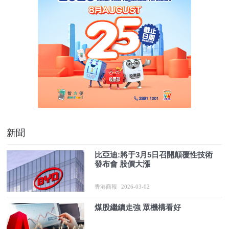
新聞
比亞迪:將于3月5日召開顛覆性技術
發布會 股價大漲
香港商報
2026-03-02
煤股繼續走強 眾機構看好