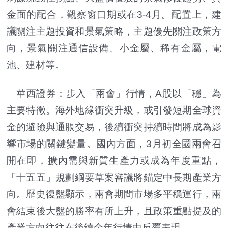
金面的配合，觀察窗口期或在3-4月。配置上，建
議關注主題投資和景氣策略，主題優先關注政策方
向，景氣關注通信設備、小金屬、稀有金屬，電
池、建材等。
華西證券：步入「兩會」行情，A股以「穩」為
主要特徵。海外地緣衝突升級，或引發短期全球資
金的避險與通脹交易，後續衝突持續時間將成為影
響市場的關鍵變量。國內方面，3月初全國兩會召
開在即，擴內需與新質生產力或成為年度重點，
「十五五」規劃綱要草案審議將錨定中長期產業方
向。歷史復盤顯示，兩會期間市場多平穩運行，兩
會結束後大盤的勝率有所上升，且政策重點提及的
產業方向往往在後續全年行情中反覆表現。