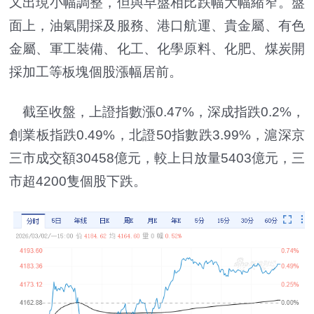
又出現小幅調整，但與早盤相比跌幅大幅縮窄。盤
面上，油氣開採及服務、港口航運、貴金屬、有色
金屬、軍工裝備、化工、化學原料、化肥、煤炭開
採加工等板塊個股漲幅居前。
截至收盤，上證指數漲0.47%，深成指跌0.2%，
創業板指跌0.49%，北證50指數跌3.99%，滬深京
三市成交額30458億元，較上日放量5403億元，三
市超4200隻個股下跌。