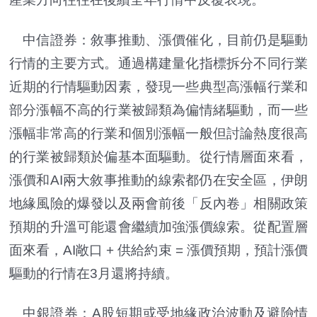
中信證券：敘事推動、漲價催化，目前仍是驅動
行情的主要方式。通過構建量化指標拆分不同行業
近期的行情驅動因素，發現一些典型高漲幅行業和
部分漲幅不高的行業被歸類為偏情緒驅動，而一些
漲幅非常高的行業和個別漲幅一般但討論熱度很高
的行業被歸類於偏基本面驅動。從行情層面來看，
漲價和AI兩大敘事推動的線索都仍在安全區，伊朗
地緣風險的爆發以及兩會前後「反內卷」相關政策
預期的升溫可能還會繼續加強漲價線索。從配置層
面來看，AI敞口 + 供給約束 = 漲價預期，預計漲價
驅動的行情在3月還將持續。
中銀證券：A股短期或受地緣政治波動及避險情