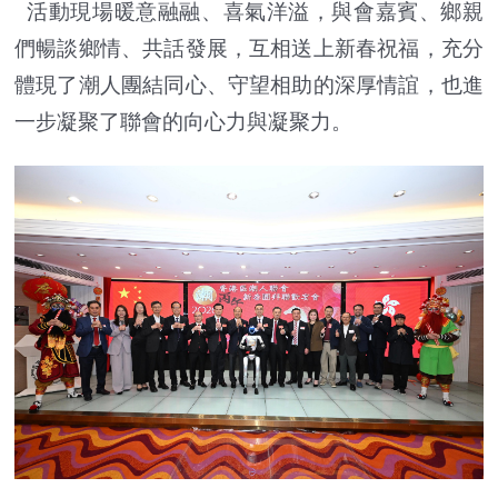
活動現場暖意融融、喜氣洋溢，與會嘉賓、鄉親
們暢談鄉情、共話發展，互相送上新春祝福，充分
體現了潮人團結同心、守望相助的深厚情誼，也進
一步凝聚了聯會的向心力與凝聚力。