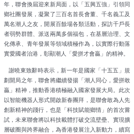
年，聯會換屆迎來新局面，以「五興五強」引領同
鄉社團發展，凝聚了三百名首長會董、千名義工及
萬名潮人之友，開展百餘場各類活動，探訪千戶長
者弱勢群體、派送兩萬多個福包，在基層治理、文
化傳承、青年發展等領域積極作為，以實際行動落
實愛國者治港，彰顯潮人「愛拼才會贏」的精神。
謝曉東致辭時表示，新一年是國家「十五五」規
劃開局之年，聯會將繼續發揚「潮人同心，愛拼敢
贏」精神，推動香港積極融入國家發展大局。此次
以智能機器人形式開啟新春團拜，是聯會敢為人先
創新精神的踐行，也是「科技賦能鄉情」的首次嘗
試，未來聯會將以科技載體打破交流壁壘、實現擴
層破圈與跨界融合，為香港發展注入新動力，續寫