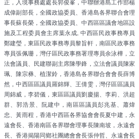
正，入境事務處處長郭俊峯，中聯辦港島工作部楊
成偉副部長，全國政協委員、香港島各界聯合會理
事長蘇長榮，全國政協委員、中西區區議會地區設
施及工程委員會主席葉永成, 中西區民政事務專員
鄭建瑩，東區民政事務專員黎旨軒，南區民政事務
專員張佩珊，灣仔區民政事務署理專員余泳樺，立
法會議員、民建聯副主席陳學鋒，立法會議員陳家
珮、陳宗彝、植潔鈴，香港島各界聯合會會長薛博
然，中西區區議員羅錦輝、王倩雯，灣仔區區議員
周錦威，李碧儀，東區區議員劉慶揚、李莉、洪超
群、郭浩景、阮建中，南區區議員彭兆基、蕭煒
忠、黃雨程，香港中西區各界協會會長夏中建，永
遠會長、香港南區各界聯會理事長陳南坡，永遠會
長、香港揭陽同鄉社團總會會長張仲哲、永遠會長