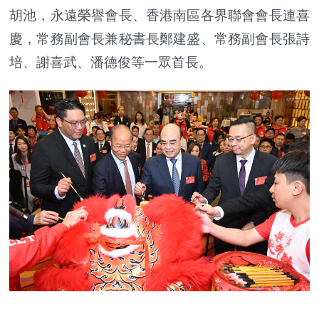
胡池，永遠榮譽會長、香港南區各界聯會會長連喜
慶，常務副會長兼秘書長鄭建盛、常務副會長張詩
培、謝喜武、潘德俊等一眾首長。