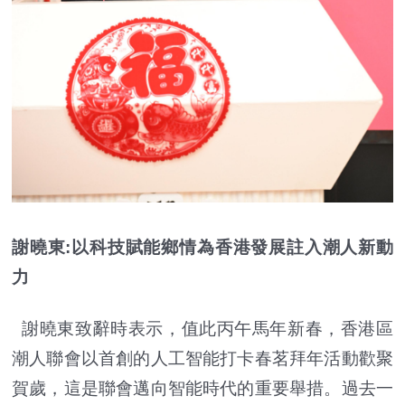
謝曉東:以科技賦能鄉情為香港發展註入潮人新動
力
謝曉東致辭時表示，值此丙午馬年新春，香港區
潮人聯會以首創的人工智能打卡春茗拜年活動歡聚
賀歲，這是聯會邁向智能時代的重要舉措。過去一