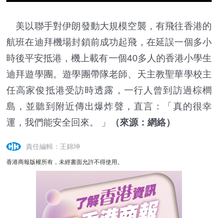
美以聯手對伊朗發動大規模空襲，有飛往香港的
航班在迪拜機場封鎖前成功起飛，在延誤一個多小
時後平安抵港，機上載有一個40多人的香港小學生
迪拜遊學團。遊學團帶隊老師、天主教聖華學校主
任高家俊抵港受訪時透露，一行人曾到訪過棕櫚
島，並聽到附近傳出爆炸聲，直言：「真的很幸
運，我們能安全回來。 」
（來源：網絡）
責任編輯：王錦坤
香港商報版權所有，未經書面允許不得使用。