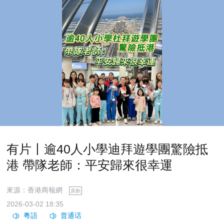
有片丨逾40人小學迪拜遊學團驚險抵
港 帶隊老師：平安歸來很幸運
來源：香港商報網
原創
2026-03-02 18:35