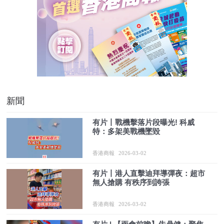
新聞
有片丨戰機擊落片段曝光! 科威
特：多架美戰機墜毀
香港商報
2026-03-02
有片丨港人直擊迪拜導彈夜：超市
無人搶購 有秩序到誇張
香港商報
2026-03-02