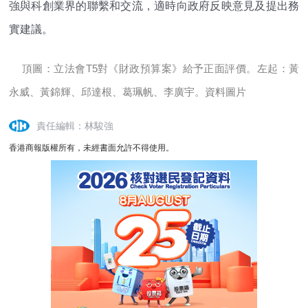
強與科創業界的聯繫和交流，適時向政府反映意見及提出務
實建議。
頂圖：立法會T5對《財政預算案》給予正面評價。左起：黃
永威、黃錦輝、邱達根、葛珮帆、李廣宇。資料圖片
責任編輯：林駿強
香港商報版權所有，未經書面允許不得使用。