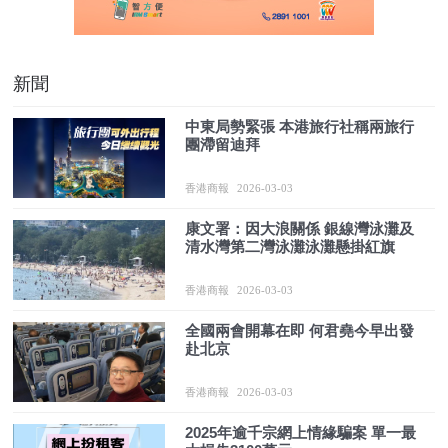
新聞
中東局勢緊張 本港旅行社稱兩旅行
團滯留迪拜
香港商報
2026-03-03
康文署：因大浪關係 銀線灣泳灘及
清水灣第二灣泳灘泳灘懸掛紅旗
香港商報
2026-03-03
全國兩會開幕在即 何君堯今早出發
赴北京
香港商報
2026-03-03
2025年逾千宗網上情緣騙案 單一最