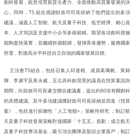
創科發展，銳意培育新質生產力、全面推動高質量發展的決
心。同時，T5 組合感謝財政司司長採納了他們提出的多項
建議，涵蓋人工智能、航天及量子科技、低空經濟、耐心資
本、人才培訓及支援中小企等多個範疇。期望各項創科措施
能夠盡快落實，並繼續拆牆鬆綁，發揮香港優勢，服務國家
所需，對接高水平科技自立自強的國家發展目標。
立法會T5組合，包括召集人邱達根、成員葛珮帆、黃錦
輝、李廣宇及黃永威，五位具科創背景的議員在預算案諮詢
期間，向財政司司長遞交聯合建議書，提出約60項有關創科
的具體建議。其中多項建議獲財政司司長採納並寫進《預算
案》，包括進行前瞻性「人工智能+」策略性研究 ；制訂航
天及量子科技發展策略對接國家「十五五」規劃；成立航天
及量子科技專項基金，吸引頂尖團隊及龍頭企業落戶；制訂