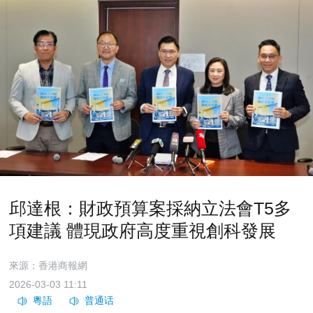
邱達根：財政預算案採納立法會T5多
項建議 體現政府高度重視創科發展
來源：香港商報網
2026-03-03 11:11