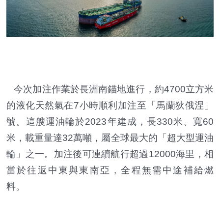
今次加注作業於長洲南錨地進行，約4700立方米
的液化天然氣在7小時順利加注至「馬蘭狄俄涅」
號。這艘運油輪於2023年建成，長330米、寬60
米，載重量達32萬噸，屬全球最大的「超大型運油
輪」之一。加注後可連續航行超過12000海里，相
當於往返中東與東南亞，全程無需中途補給燃
料。