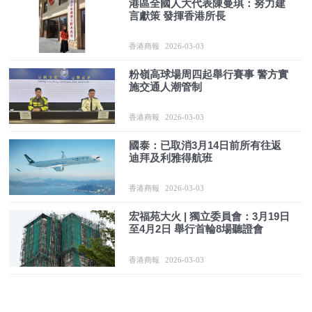
港區全國人大代表陳曼琪：努力建
言獻策 發揮香港所長
香港商報
2026-03-03
粉嶺高球場周四起舉行賽事 警方實
施交通人潮管制
香港商報
2026-03-03
國泰：已取消3月14日前所有往返
迪拜及利雅得航班
香港商報
2026-03-03
宏福苑大火 | 獨立委員會：3月19日
至4月2日 舉行首輪8場聽證會
香港商報
2026-03-03