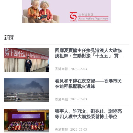
新聞
回應夏寶龍主任接見港澳人大政協
姚祖輝：主動對接「十五五」 貢獻
國家發展
香港商報
2026-03-03
看見和平碎在夜空裡——香港市民
在迪拜親歷戰火邊緣
香港商報
2026-03-03
張宇人、許冠文、劉兆佳、謝曉亮
等四人獲中大頒授榮譽博士學位
香港商報
2026-03-03