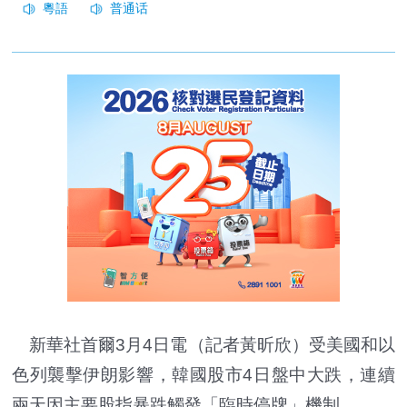
新華社首爾3月4日電（記者黃昕欣）受美國和以
色列襲擊伊朗影響，韓國股市4日盤中大跌，連續
兩天因主要股指暴跌觸發「臨時停牌」機制。