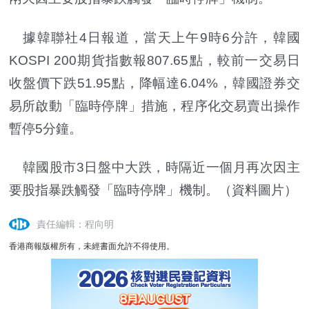
據韓聯社4日報道，當天上午9時6分許，韓國
KOSPI 200期貨指數報807.65點，較前一交易日
收盤價下跌51.95點，降幅達6.04%，韓國證券交
易所啟動「臨時停牌」措施，程序化交易賣出操作
暫停5分鐘。
韓國股市3日盤中大跌，時隔近一個月再次因主
要股指暴跌觸發「臨時停牌」機制。（資料圖片）
責任編輯：程向明
香港商報版權所有，未經書面允許不得使用。