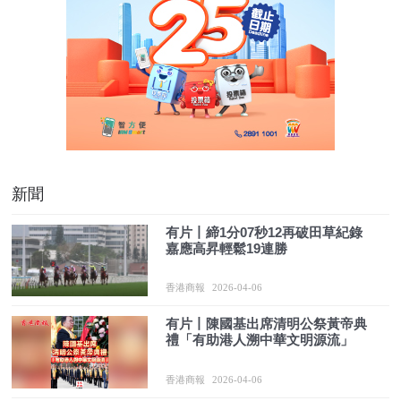
新聞
有片丨締1分07秒12再破田草紀錄
嘉應高昇輕鬆19連勝
香港商報
2026-04-06
有片丨陳國基出席清明公祭黃帝典
禮「有助港人溯中華文明源流」
香港商報
2026-04-06