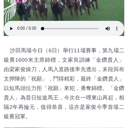
沙田馬場今日（6日）舉行11場賽事，第九場二
級賽1600米主席錦標，文家良訓練「金鑽貴人」
由梁家俊操刀，人馬入直路後率先透出，末段與布
文押陣的「祝願」，鬥得精彩，最終「金鑽貴人」
以短馬頭位力拒「祝願」來犯，勇奪錦標。「金鑽
貴人」為昔日短途馬王，今次在一哩東山再起，相
隔2年再掄元，值得恭喜，這亦是家俊今季首場二
級賽冠軍。