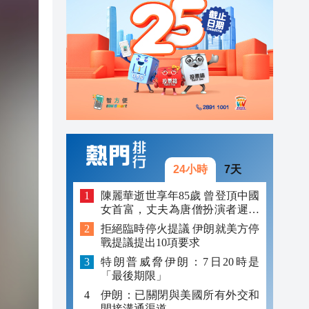
22:21
00:01
正式
23:29
23:20
22:35
22:31
24小時
7天
22:29
陳麗華逝世享年85歲 曾登頂中國
女首富，丈夫為唐僧扮演者遲重
22:23
瑞
拒絕臨時停火提議 伊朗就美方停
戰提議提出10項要求
22:21
特朗普威脅伊朗：7日20時是
「最後期限」
伊朗：已關閉與美國所有外交和
間接溝通渠道