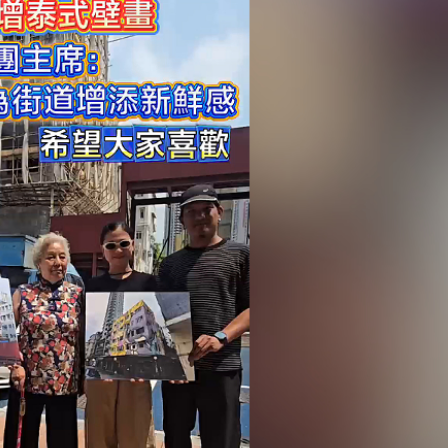
3季晉NBL總決賽
法團主席：為街道增添新鮮感 希望大家喜歡
26瀋陽·鐵西「廠BA」主題MV《瀋陽 「籃」不住的精彩》
騎士與繆斯」首秀北京時裝周 以服飾為媒傳遞女性力量
打造農文旅融合發展新標桿
整個文明將消亡 聯合國已發出嚴正警告
隱 醫管局：已終止合約
和間接溝通渠道
3季晉NBL總決賽