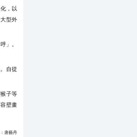
美化，以
的大型外
招呼」。
感。自從
和猴子等
形容壁畫
：
唐藝丹