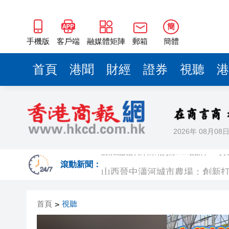
山西晉中瀟河城市農場：創新
有片丨特朗普威脅伊朗：今晚，
簡
醫生上載為病人急救照片洩露私
手機版
客戶端
融媒體矩陣
郵箱
簡體
伊朗：已關閉與美國所有外交
首頁
港聞
財經
證券
視聽
港
3:0橫掃鯨裕清酒 香港金牛連續
有片丨九龍城增泰式壁畫 樓宇
有片丨以樂為媒 以賽傳情 20
2026年 08月08
發布
旅法設計師陳蓓攜BEI品牌「
山西晉中瀟河城市農場：創新
滾動新聞：
有片丨特朗普威脅伊朗：今晚，
首頁
視聽
>
醫生上載為病人急救照片洩露私
伊朗：已關閉與美國所有外交