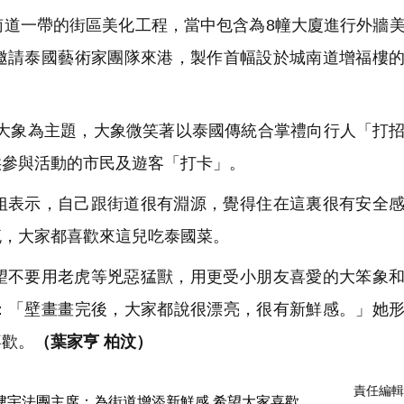
南道一帶的街區美化工程，當中包含為8幢大廈進行外牆
邀請泰國藝術家團隊來港，製作首幅設於城南道增福樓
的大象為主題，大象微笑著以泰國傳統合掌禮向行人「打
供參與活動的市民及遊客「打卡」。
姐表示，自己跟街道很有淵源，覺得住在這裏很有安全
流，大家都喜歡來這兒吃泰國菜。
望不要用老虎等兇惡猛獸，用更受小朋友喜愛的大笨象
：「壁畫畫完後，大家都說很漂亮，很有新鮮感。」她
喜歡。
（葉家亨 柏汶）
責任編輯