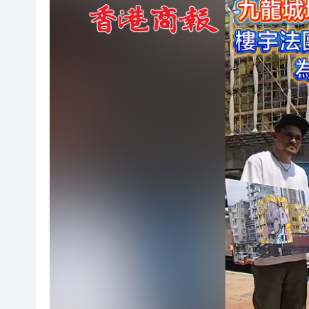
3:0橫掃鯨裕清酒 香港金牛連續
有片丨九龍城增泰式壁畫 樓宇
有片丨以樂為媒 以賽傳情 20
發布
旅法設計師陳蓓攜BEI品牌「
山西晉中瀟河城市農場：創新
有片丨特朗普威脅伊朗：今晚，
醫生上載為病人急救照片洩露私
伊朗：已關閉與美國所有外交
3:0橫掃鯨裕清酒 香港金牛連續