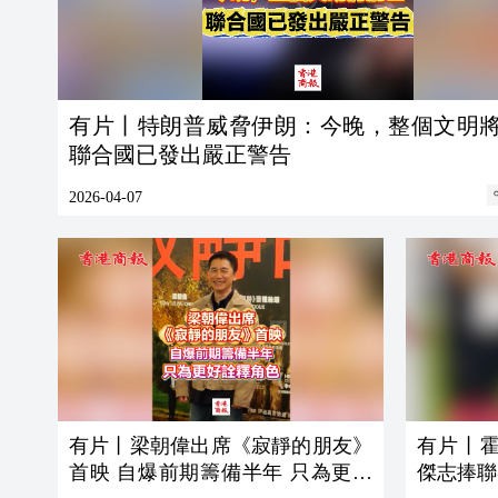
有片丨特朗普威脅伊朗：今晚，整個文明
聯合國已發出嚴正警告
2026-04-07
有片丨梁朝偉出席《寂靜的朋友》
有片丨霍
首映 自爆前期籌備半年 只為更好
傑志捧聯