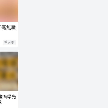
言毫無壓
分享
畫面曝光
落