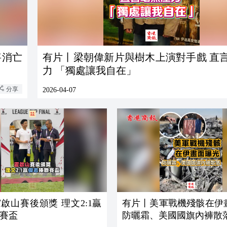
將消亡
有片丨梁朝偉新片與樹木上演對手戲 直
力 「獨處讓我自在」
分享
2026-04-07
啟山賽後頒獎 理文2:1贏
有片丨美軍戰機殘骸在伊
賽盃
防曬霜、美國國旗內褲散