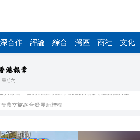
打造農文旅融合發展新標桿
整個文明將消亡 聯合國已發出嚴正警告
隱 醫管局：已終止合約
和間接溝通渠道
深合作
評論
綜合
灣區
商社
文化
3季晉NBL總決賽
法團主席：為街道增添新鮮感 希望大家喜歡
26瀋陽·鐵西「廠BA」主題MV《瀋陽 「籃」不住的精彩》
日
星期六
騎士與繆斯」首秀北京時裝周 以服飾為媒傳遞女性力量
打造農文旅融合發展新標桿
整個文明將消亡 聯合國已發出嚴正警告
隱 醫管局：已終止合約
和間接溝通渠道