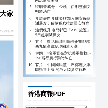
特朗普威脅：今晚，伊朗整個文
明將消亡
望大家
食環署向食肆發牌加入國安條款
謝展寰：積極響應推廣國安教育
油價飆升 屯門邨巴「ABC旅運」
香港商報網
5日起削減班次
有片｜復活節清明節長假期結束
西九龍高鐵站現回港人潮
伊朗：4名軍官在對抗美軍搜救F-
15E飛行員行動時陣亡
有片丨中國國民黨主席鄭麗文率
團抵達上海 開啟大陸參訪行程
香港商報PDF