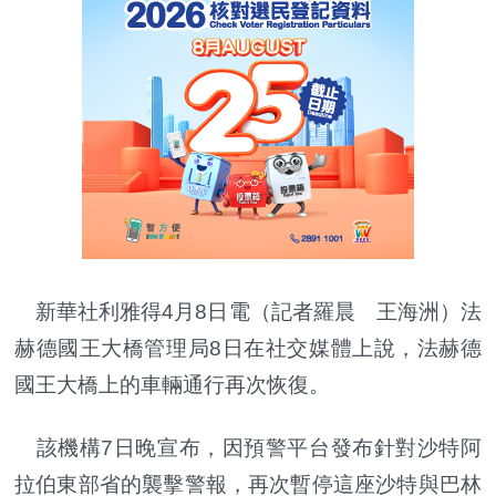
新華社利雅得4月8日電（記者羅晨 王海洲）法
赫德國王大橋管理局8日在社交媒體上說，法赫德
國王大橋上的車輛通行再次恢復。
該機構7日晚宣布，因預警平台發布針對沙特阿
拉伯東部省的襲擊警報，再次暫停這座沙特與巴林