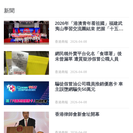
新聞
2026年「港澳青年看祖國」福建武
夷山學習交流團結束 把握「十五
五」機遇
香港商報
2026-04-08
網民稱外賣平台化名「食環署」後
未曾漏單 遭質疑涉假冒公職人員
香港商報
2026-04-08
騙徒假冒油公司職員推銷優惠卡 車
主誤墮網騙失50萬元
香港商報
2026-04-08
香港律師會新會址開幕
香港商報
2026-04-08