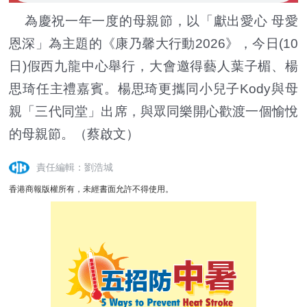
為慶祝一年一度的母親節，以「獻出愛心 母愛
恩深」為主題的《康乃馨大行動2026》，今日(10
日)假西九龍中心舉行，大會邀得藝人葉子楣、楊
思琦任主禮嘉賓。楊思琦更攜同小兒子Kody與母
親「三代同堂」出席，與眾同樂開心歡渡一個愉悅
的母親節。（蔡啟文）
責任編輯：劉浩城
香港商報版權所有，未經書面允許不得使用。