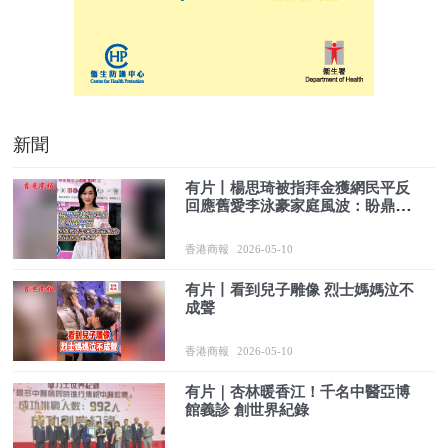
新聞
有片丨楊思琦被指拜金獲網民平反
回應舊愛李泳豪家庭風波：盼鼎爺
身體健康
香港商報
2026-05-10
有片丨看到兒子雕像 烈士媽媽泣不
成聲
香港商報
2026-05-10
有片｜杏林暖香江！千名中醫亞博
館義診 創世界紀錄