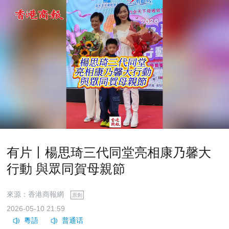
有片丨楊思琦三代同堂亮相康乃馨大
行動 與眾同賀母親節
來源：香港商報網
原創
2026-05-10 21:59