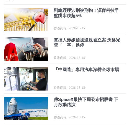
副總經理涉刑被刑拘！源傑科技早
盤跳水跌超5%
香港商報
2026-05-15
實控人涉嫌信披違規被立案 沃格光
電「一字」跌停
香港商報
2026-05-15
「中國造」專用汽車深耕全球市場
香港商報
2026-05-15
傳SpaceX最快下周發布招股書 下
月啟動路演
香港商報
2026-05-15