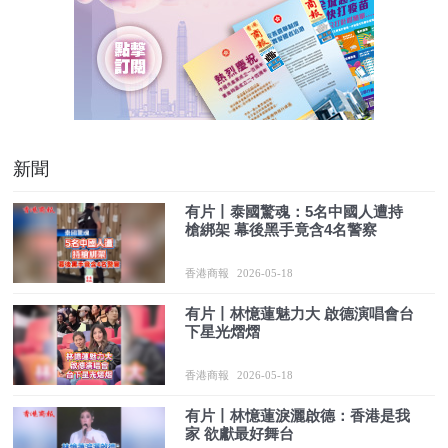
新聞
有片丨泰國驚魂：5名中國人遭持
槍綁架 幕後黑手竟含4名警察
香港商報
2026-05-18
有片丨林憶蓮魅力大 啟德演唱會台
下星光熠熠
香港商報
2026-05-18
有片丨林憶蓮淚灑啟德：香港是我
家 欲獻最好舞台