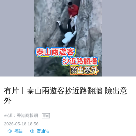
有片丨泰山兩遊客抄近路翻牆 險出意
外
來源：香港商報網
原創
2026-05-18 18:56