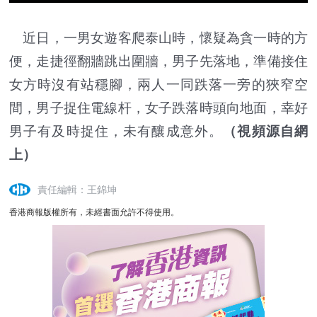
近日，一男女遊客爬泰山時，懷疑為貪一時的方
便，走捷徑翻牆跳出圍牆，男子先落地，準備接住
女方時沒有站穩腳，兩人一同跌落一旁的狹窄空
間，男子捉住電線杆，女子跌落時頭向地面，幸好
男子有及時捉住，未有釀成意外。
（視頻源自網
上）
責任編輯：王錦坤
香港商報版權所有，未經書面允許不得使用。