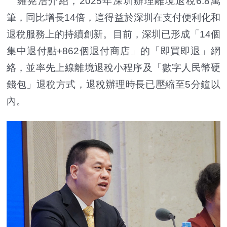
羅晃浩介紹，2025年深圳辦理離境退稅6.8萬
筆，同比增長14倍，這得益於深圳在支付便利化和
退稅服務上的持續創新。目前，深圳已形成「14個
集中退付點+862個退付商店」的「即買即退」網
絡，並率先上線離境退稅小程序及「數字人民幣硬
錢包」退稅方式，退稅辦理時長已壓縮至5分鐘以
內。