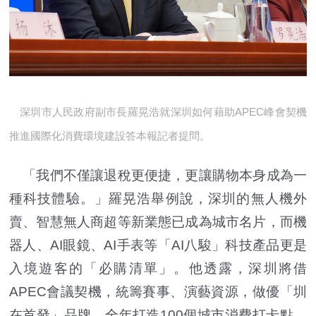
深圳市人民政府副市長羅晃浩就深圳如何藉助APEC峰會契機
推進國際化消費環境建設答本報記者提問。
「我們不僅讓退稅更便捷，更讓購物本身成為一
種科技體驗。」羅晃浩舉例說，深圳的無人機外
賣、智慧無人商超等新業態已成為城市名片，而機
器人、AI眼鏡、AI手表等「AI八駿」科技產品更是
入境遊客的「必購清單」。他透露，深圳將借
APEC會議契機，統籌賽事、演藝資源，做優「圳
在首發」品牌，全年打造100個城市消費打卡點，