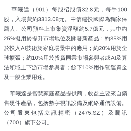
華曦達（901）每股招股價32.8元，每手100
股，入場費約3313.08元。中信建投國際為獨家保
薦人。公司預料上市集資淨額約5.7億元，其中約
25%擬用於提升市場地位及開發新產品；約35%用
於投入AI技術於家庭場景中的應用；約20%用於全
球擴張；約10%用於投資同業市場參與者或AI及算
法領域上下游市場參與者；餘下10%用作營運資金
及一般企業用途。
華曦達是智慧家庭產品提供商，收益主要來自銷
售硬件產品，包括數字視訊設備及網絡通信設備。
公司股東包括立訊精密（2475.SZ）及騰訊
（700）旗下公司。