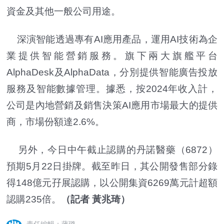
資金及其他一般公司用途。
深演智能透過專有AI應用產品，運用AI技術為企
業提供智能營銷服務。旗下兩大旗艦平台
AlphaDesk及AlphaData，分別提供智能廣告投放
服務及智能數據管理。據悉，按2024年收入計，
公司是內地營銷及銷售決策AI應用市場最大的提供
商，市場份額達2.6%。
另外，今日中午截止認購的丹諾醫藥（6872）
預期5月22日掛牌。截至昨日，其公開發售部分錄
得148億元孖展認購，以公開集資6269萬元計超額
認購235倍。
（記者 黃兆琦）
責任編輯：蔣璐