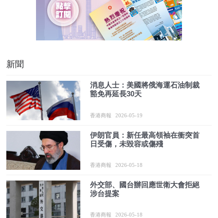
新聞
消息人士：美國將俄海運石油制裁
豁免再延長30天
香港商報
2026-05-19
伊朗官員：新任最高領袖在衝突首
日受傷，未毀容或傷殘
香港商報
2026-05-18
外交部、國台辦回應世衛大會拒絕
涉台提案
香港商報
2026-05-18