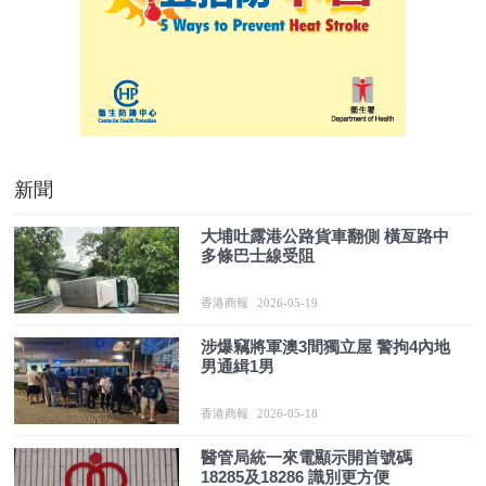
新聞
大埔吐露港公路貨車翻側 橫亙路中
多條巴士線受阻
香港商報
2026-05-19
涉爆竊將軍澳3間獨立屋 警拘4內地
男通緝1男
香港商報
2026-05-18
醫管局統一來電顯示開首號碼
18285及18286 識別更方便