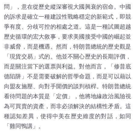
問」，意在從歷史縱深審視大國興衰的宿命。中國
的訴求是確立一種建設性戰略穩定的新範式，即競
爭有度、分歧可控的相處之道。這是一種試圖超越
歷史循環的宏大敘事，要求美國接受中國的崛起並
非威脅，而是機遇。然而，特朗普總統的歷史觀是
「現貨交易」式的。他並不關心歷史的長期評價，
而是關注當下的選票與利益。對他而言，「修昔底
德陷阱」不是需要破解的哲學命題，而是可以藉以
向盟友施壓、向對手開價的談判槓桿。特朗普總統
看待問題的本質是「定價」，他將地緣政治風險視
為可買賣的資產，而非必須解決的結構性矛盾。這
種認知差異，使得中美在歷史維度的對話，如同
「雞同鴨講」。