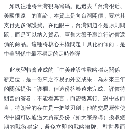
一如既往地將台灣視為籌碼。他過去「台灣很近、
美國很遠」的言論，本質上是向台灣開價，要求其
支付更多保護費。在他眼中，台灣問題不是原則問
題，而是可以納入貿易、軍售大盤子裏進行討價還
價的商品。這種將核心主權問題工具化的傾向，是
中美關係中最不穩定的定時炸彈。
此次習特會達成的「中美建設性戰略穩定關係」
新定位，是一份來之不易的外交成果，為未來三年
的關係提供了護欄。但這份答卷遠未完成。評價特
朗普的答卷，不能看其言，而需觀其行。對中國而
言，特朗普的存在是一把雙刃劍；他的交易屬性使
得中國可以通過大買家身份（如大宗採購）換取短
期的戰術穩定，避免立即的戰略攤牌。對世界而