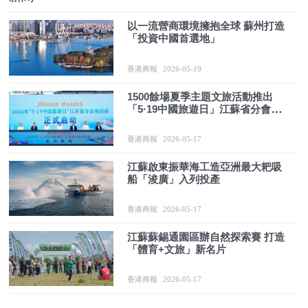
以一流營商環境擁抱全球 蘇州打造
「投資中國首選地」
香港商報
2026-05-19
1500餘場夏季主題文旅活動推出
「5·19中國旅遊日」江蘇省分會場
落地宿遷
香港商報
2026-05-17
江蘇啟東振華海工造亞洲最大耙吸
船「浚廣」入列投產
香港商報
2026-05-17
江蘇蘇錫通園區辦自然探索賽 打造
「體育+文旅」新名片
香港商報
2026-05-17