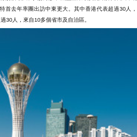
起特首去年率團出訪中東更大。其中香港代表超過30人
過30人，來自10多個省市及自治區。