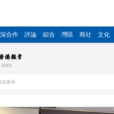
氣生意外
巨星王力宏成首位車主
刊憲 違例定額罰款3000元
 教育機構需求持續上升
深合作
評論
綜合
灣區
商社
文化
出席世衞大會
趙之境《盛世騏驥·天馬》數字藏品正式上線
劉淑儀：中美元首會晤有助構建建設性戰略穩定關係
日
星期五
電池飛脫起火
氣生意外
巨星王力宏成首位車主
刊憲 違例定額罰款3000元
 教育機構需求持續上升