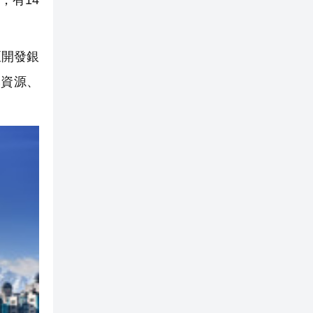
，有14
亞開發銀
然資源、