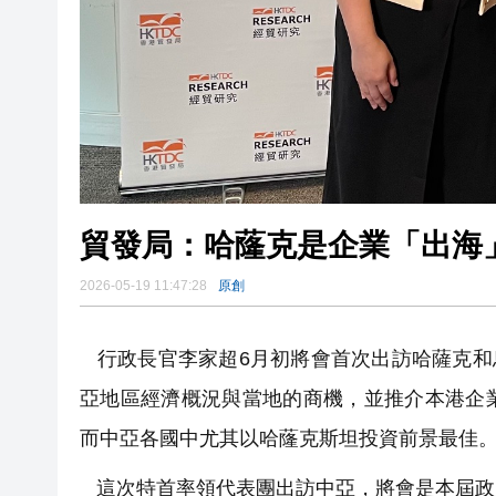
貿發局：哈蕯克是企業「出海
2026-05-19 11:47:28
原創
行政長官李家超6月初將會首次出訪哈薩克和烏
亞地區經濟概況與當地的商機，並推介本港企
而中亞各國中尤其以哈蕯克斯坦投資前景最佳
這次特首率領代表團出訪中亞，將會是本屆政