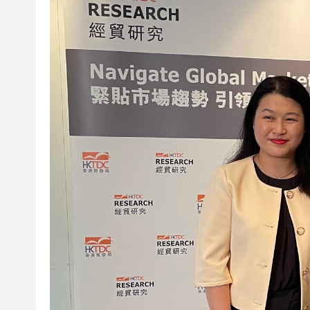
盧寵茂以中國代表團成員身份
【藝術】深圳文博會重磅首發！
全球繁榮峰會今起在港舉行 葉
九龍灣電動車撞電箱途人重創 
九龍城男子墮樓重傷 疑安裝冷
騰勢N9閃充版上市 華語樂壇
政府提交地盤全面禁煙修例 周五
Q1港商業地產投資額上升41%
盧寵茂以中國代表團成員身份
【藝術】深圳文博會重磅首發！