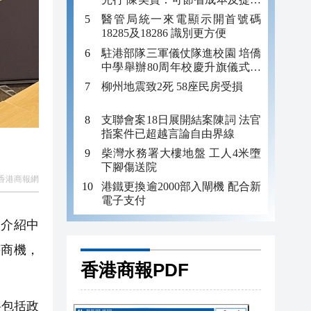
效率
醫管局統一來電顯示開首號碼
18285及18286 識別更方便
駐港部隊三軍儀仗隊進校園 培僑
中學舉辦80周年校慶升旗儀式暨
國防教育活動
柳州地震致2死 58座民房受損
支聯會案18日展開結案陳詞 法官
指案件已超越言論自由界線
柴灣水務署大樓地盤 工人4米墮
下腳傷送院
香港商報網
港鐵更換逾2000部入閘機 配合新
電子支付
別介紹中
等商機，
香港商報PDF
將包括政