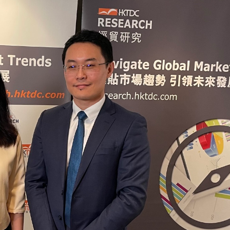
出席世衞大會
趙之境《盛世騏驥·天馬》數字藏品正式上線
劉淑儀：中美元首會晤有助構建建設性戰略穩定關係
電池飛脫起火
氣生意外
巨星王力宏成首位車主
刊憲 違例定額罰款3000元
 教育機構需求持續上升
出席世衞大會
趙之境《盛世騏驥·天馬》數字藏品正式上線