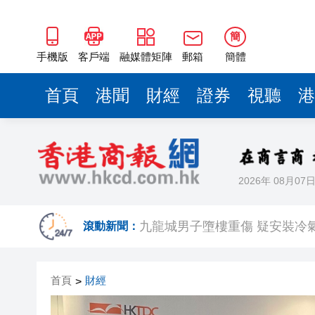
九龍城男子墮樓重傷 疑安裝冷
騰勢N9閃充版上市 華語樂壇
簡
政府提交地盤全面禁煙修例 周五
手機版
客戶端
融媒體矩陣
郵箱
簡體
Q1港商業地產投資額上升41%
首頁
港聞
財經
證券
視聽
港
盧寵茂以中國代表團成員身份
【藝術】深圳文博會重磅首發！
全球繁榮峰會今起在港舉行 葉
2026年 08月07
九龍灣電動車撞電箱途人重創 
九龍城男子墮樓重傷 疑安裝冷
滾動新聞：
騰勢N9閃充版上市 華語樂壇
首頁
財經
>
政府提交地盤全面禁煙修例 周五
Q1港商業地產投資額上升41%