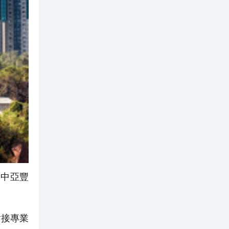
，中亞豐
對接專業