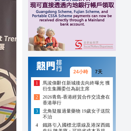
12:41
12:29
14:19
13:55
13:22
13:08
24小時
7天
12:50
馬浚偉辭任新城後去向終曝光 獲
衍生集團委任為副主席
12:45
2026青島-香港經貿合作交流會在
香港舉行
12:41
北角疑服過量藥物 19歲女子送院
12:29
不治
鐵路引入國標北環線及港深西鐵
先行 陳美寶：可節省成本及提升