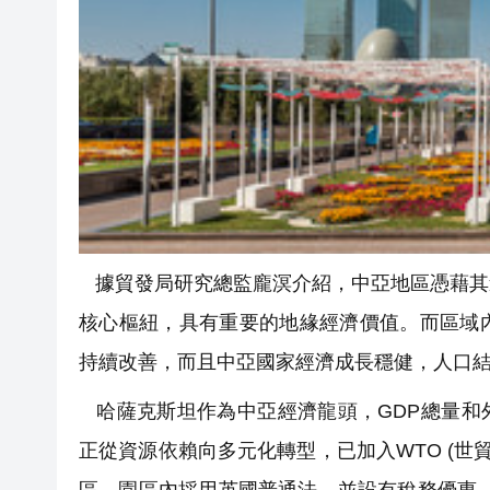
據貿發局研究總監龐溟介紹，中亞地區憑藉其
核心樞紐，具有重要的地緣經濟價值。而區域
持續改善，而且中亞國家經濟成長穩健，人口
哈薩克斯坦作為中亞經濟龍頭，GDP總量和外
正從資源依賴向多元化轉型，已加入WTO (世