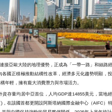
連接亞歐大陸的地理優勢，正成為「一帶一路」和絲路
內各國正積極推動結構性改革，經濟多元化趨勢明顯，
結構年輕，擁有龐大消費潛力與市場活力。
資存量均居中亞首位，人均GDP達14855美元，當地
貿)，在該國首都更開設阿斯塔納國際金融中心（AIFC）