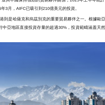
並與中國保持強勁的貿易夥伴關係，2025年上半年統計
6年3月，AIFC已吸引到210億美元的投資。
港則是哈薩克和烏茲別克的重要貿易夥伴之一。根據歐
地對中亞地區直接投資存量的超過30%，投資範疇涵蓋天