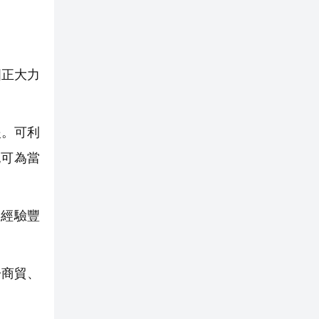
國正大力
援。可利
也可為當
的經驗豐
子商貿、