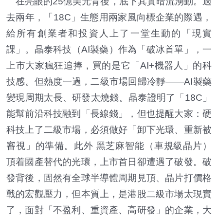
在亮眼的25億美元背後，底下其實暗流湧動。過
去兩年，「18C」生態用兩家風向標企業的際遇，
給所有創業者和投資人上了一堂生動的「現實
課」。晶泰科技（AI製藥）作為「破冰首單」，一
上市大家瘋狂追捧，買的是它「AI+機器人」的科
技感。但熱度一過，二級市場回歸冷靜——AI製藥
變現周期太長、研發太燒錢。晶泰證明了「18C」
能幫前沿科技融到「長線錢」，但也提醒大家：硬
科技上了二級市場，必須做好「卸下光環、重新被
審視」的準備。此外 黑芝麻智能（車規級晶片）
頂着國產替代的光環，上市首日卻遭遇了破發。破
發背後，固然有全球半導體周期見頂、晶片打價格
戰的宏觀壓力，但本質上，是港股二級市場太現實
了，面對「不盈利、重資產、高研發」的企業，大