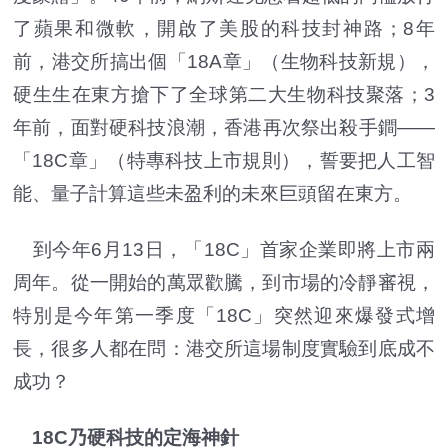
了蘋果和微軟，開啟了美股的科技封神路；8年
前，港交所搞出個「18A章」（生物科技新規），
硬生生在東方搶下了全球第二大生物科技聚落；3
年前，面對硬科技浪潮，香港再次祭出殺手鐧——
「18C章」（特專科技上市規則），誓要把人工智
能、量子計算這些未盈利的未來巨頭留在東方。
到今年6月13日，「18C」首家企業即將上市兩
周年。從一開始的萬眾歡騰，到市場的冷靜審視，
特別是今年第一季度「18C」突然迎來爆發式增
長，很多人都在問：港交所這場制度實驗到底成不
成功？
18C乃硬科技的定海神針