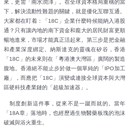
來，更需「南水潤澤」。在全球資本格局重構的當
下，解決流動性難題的關鍵，就是優化互聯互通。
大家都在盯着：「18C」企業什麼時候能納入港股
通？只有讓內地的南下資金和龐大的居民財富更順
暢地進來，市場才能真正活起來。第三步是把金融
和產業深度綁定。納斯達克的靈魂在矽谷，香港
「18C」的未來則在「粵港澳大灣區」廣闊的製造
腹地。香港絕不能止步於做一個單純的「IPO加工
廠」，而應把「18C」演變成連接全球資本與大灣
區硬科技產業鏈的「超級加速器」。
制度創新這件事，從來不是一蹴而就的。當年
「18A章」落地時，也經歷過生物醫藥板塊的泡沫
破滅與浴火重生。