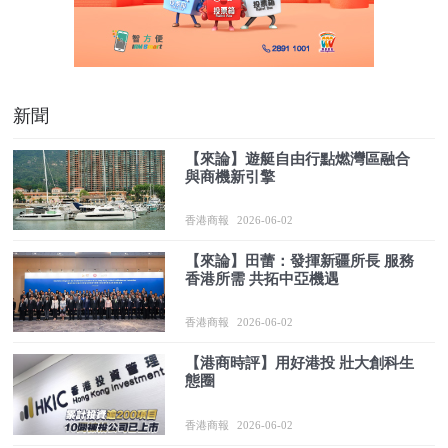
新聞
【來論】遊艇自由行點燃灣區融合
與商機新引擎
香港商報
2026-06-02
【來論】田蕾：發揮新疆所長 服務
香港所需 共拓中亞機遇
香港商報
2026-06-02
【港商時評】用好港投 壯大創科生
態圈
香港商報
2026-06-02