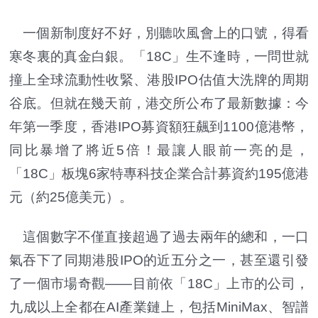
一個新制度好不好，別聽吹風會上的口號，得看
寒冬裏的真金白銀。「18C」生不逢時，一問世就
撞上全球流動性收緊、港股IPO估值大洗牌的周期
谷底。但就在幾天前，港交所公布了最新數據：今
年第一季度，香港IPO募資額狂飆到1100億港幣，
同比暴增了將近5倍！最讓人眼前一亮的是，
「18C」板塊6家特專科技企業合計募資約195億港
元（約25億美元）。
這個數字不僅直接超過了過去兩年的總和，一口
氣吞下了同期港股IPO的近五分之一，甚至還引發
了一個市場奇觀——目前依「18C」上市的公司，
九成以上全都在AI產業鏈上，包括MiniMax、智譜