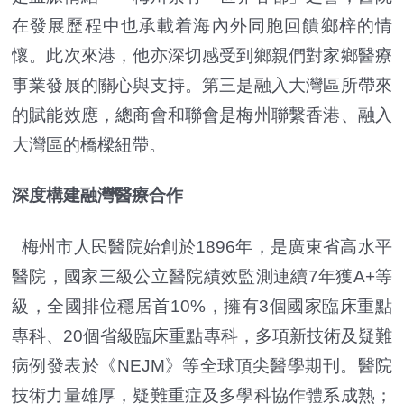
在發展歷程中也承載着海內外同胞回饋鄉梓的情
懷。此次來港，他亦深切感受到鄉親們對家鄉醫療
事業發展的關心與支持。第三是融入大灣區所帶來
的賦能效應，總商會和聯會是梅州聯繫香港、融入
大灣區的橋樑紐帶。
深度構建融灣醫療合作
梅州市人民醫院始創於1896年，是廣東省高水平
醫院，國家三級公立醫院績效監測連續7年獲A+等
級，全國排位穩居首10%，擁有3個國家臨床重點
專科、20個省級臨床重點專科，多項新技術及疑難
病例發表於《NEJM》等全球頂尖醫學期刊。醫院
技術力量雄厚，疑難重症及多學科協作體系成熟；