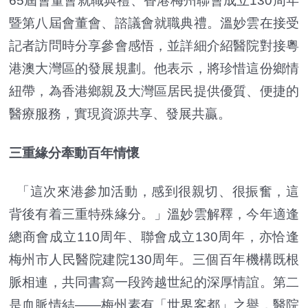
65屆會董會就職典禮、香港梅州聯會成立130周年
暨第八屆會董會、諮議會就職典禮。溫妙雲在接受
記者訪問時分享參會感悟，並詳細介紹醫院對接粵
港澳大灣區的發展規劃。他表示，將珍惜這份鄉情
紐帶，為香港鄉親及大灣區居民提供優質、便捷的
醫療服務，實現資源共享、發展共贏。
三重緣分牽動百年情懷
「這次來港參加活動，感到很親切、很振奮，這
背後有着三重特殊緣分。」溫妙雲解釋，今年適逢
總商會成立110周年、聯會成立130周年，亦恰逢
梅州市人民醫院建院130周年。三個百年機構既根
脈相連，共同書寫一段跨越世紀的深厚情誼。第二
是血脈情結——梅州素有「世界客都」之譽，醫院