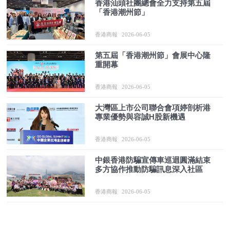
香港汕頭社團總會全力支持第五屆
「香港潮州節」
香港商報
2026-06-05
第五屆「香港潮州節」會展中心隆
重開幕
香港商報
2026-06-05
大灣區上市公司聯合會項婷剖析港
專業優勢與容誠H股新機遇
香港商報
2026-06-05
中銀香港防騙宣傳車巡迴圓滿結束
多方協作推動防騙訊息深入社區
香港商報
2026-06-05